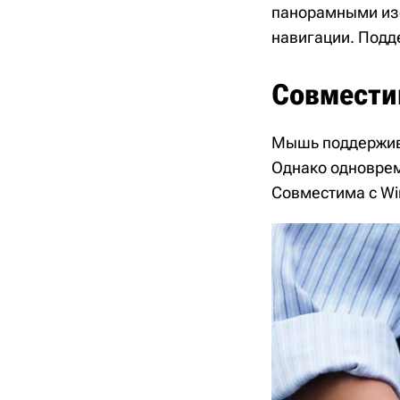
панорамными изо
навигации. Подд
Совмести
Мышь поддерживае
Однако одноврем
Совместима с Win