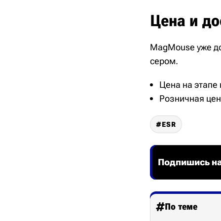
Цена и до
MagMouse уже дос
сером.
Цена на этапе 
Розничная цена
ESR
Подпишись на
По теме