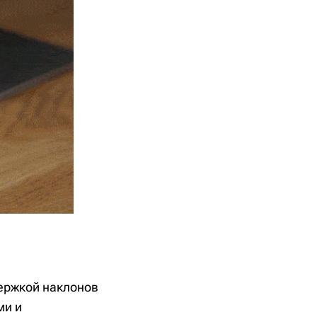
ержкой наклонов
ми и