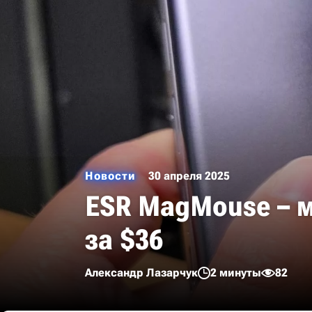
Новости
30 апреля 2025
ESR MagMouse – 
за $36
Александр Лазарчук
2 минуты
82