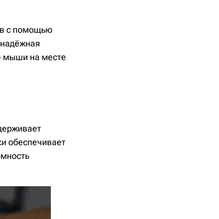
ов с помощью
 надёжная
ие мыши на месте
держивает
ки обеспечивает
омность