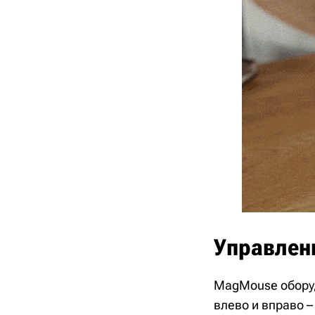
Управлен
MagMouse оборуд
влево и вправо 