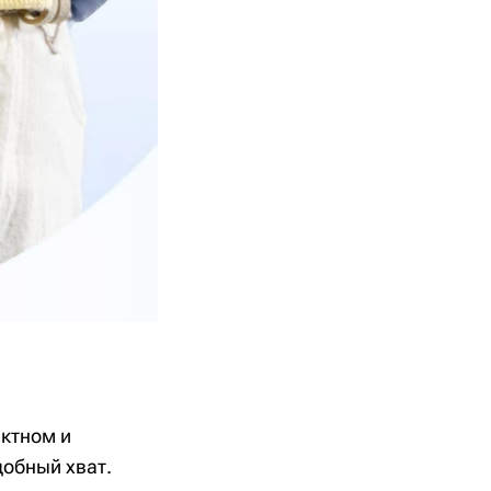
актном и
добный хват.