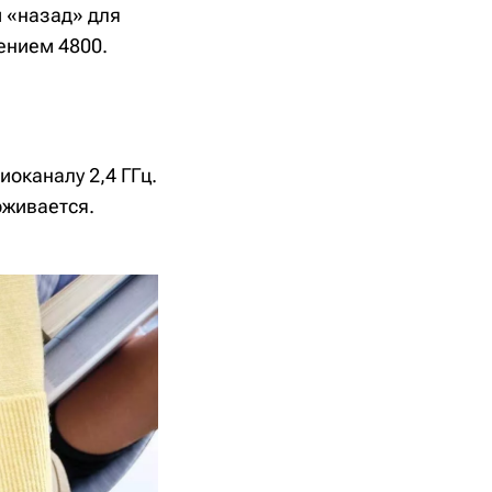
 «назад» для
ением 4800.
оканалу 2,4 ГГц.
рживается.