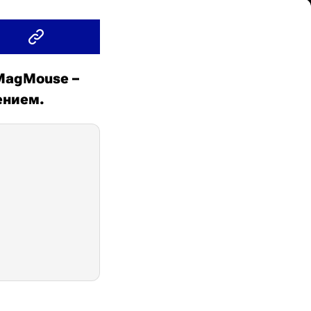
MagMouse –
ением.