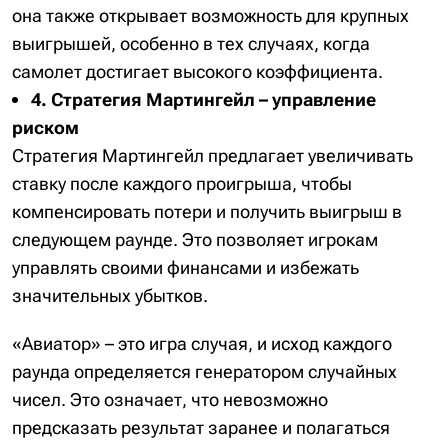
она также открывает возможность для крупных
выигрышей, особенно в тех случаях, когда
самолет достигает высокого коэффициента.
4. Стратегия Мартингейл – управление
риском
Стратегия Мартингейл предлагает увеличивать
ставку после каждого проигрыша, чтобы
компенсировать потери и получить выигрыш в
следующем раунде. Это позволяет игрокам
управлять своими финансами и избежать
значительных убытков.
«Авиатор» – это игра случая, и исход каждого
раунда определяется генератором случайных
чисел. Это означает, что невозможно
предсказать результат заранее и полагаться