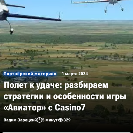
Партнёрский материал
1 марта 2024
Полет к удаче: разбираем
стратегии и особенности игры
«Авиатор» с Casino7
Вадим Зарецкий
5 минут
329