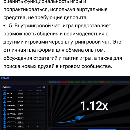
оценить функциональность игры и
попрактиковаться, используя виртуальные
средства, не требующие депозита.
5. Внутриигровой чат: игра предоставляет
возможность общения и взаимодействия с
другими игроками через внутриигровой чат. Это
отличная платформа для обмена опытом,
обсуждения стратегий и тактик игры, а также для
поиска новых друзей в игровом сообществе.