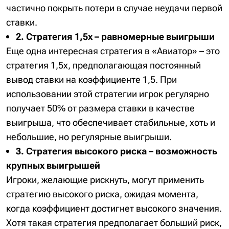
частично покрыть потери в случае неудачи первой
ставки.
2. Стратегия 1,5x – равномерные выигрыши
Еще одна интересная стратегия в «Авиатор» – это
стратегия 1,5x, предполагающая постоянный
вывод ставки на коэффициенте 1,5. При
использовании этой стратегии игрок регулярно
получает 50% от размера ставки в качестве
выигрыша, что обеспечивает стабильные, хоть и
небольшие, но регулярные выигрыши.
3. Стратегия высокого риска – возможность
крупных выигрышей
Игроки, желающие рискнуть, могут применить
стратегию высокого риска, ожидая момента,
когда коэффициент достигнет высокого значения.
Хотя такая стратегия предполагает больший риск,