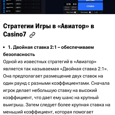
Стратегии Игры в «Авиатор» в
Casino7
1. Двойная ставка 2:1 – обеспечиваем
безопасность
Одной из известных стратегий в «Авиатор»
является так называемая «Двойная ставка 2:1».
Она предполагает размещение двух ставок на
один раунд с разными коэффициентами. Сначала
игрок делает небольшую ставку на высокий
коэффициент, что дает ему шанс на крупный
выигрыш. Затем следует более крупная ставка на
меньший коэффициент, которая помогает