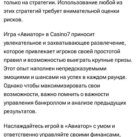
только на стратегии. Использование любой из
этих стратегий требует внимательной оценки
рисков.
Игра «Авиатор» в Casino7 приносит
увлекательное и захватывающее развлечение,
которое привлекает игроков своей простотой
правил и возможностью выиграть крупные призы.
Этот опыт наполнен непредсказуемыми
эмоциями и шансами на успех в каждом раунде.
Однако чтобы максимизировать свои
возможности, важно помнить о важности
управления банкроллом и анализе предыдущих
результатов.
Наслаждайтесь игрой в «Авиатор» с умом и
ответственно управляйте своими финансами,