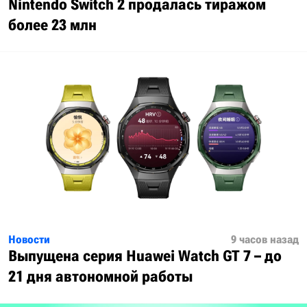
Nintendo Switch 2 продалась тиражом
более 23 млн
Новости
9 часов назад
Выпущена серия Huawei Watch GT 7 – до
21 дня автономной работы