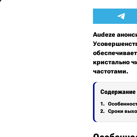
Audeze анонс
Усовершенств
обеспечивает
кристально ч
частотами.
Содержание
Особеннос
Сроки выхо