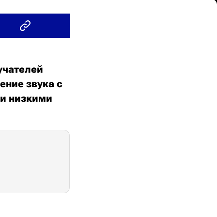
учателей
ение звука с
ми низкими