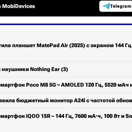
 MobiDevices
Telegram
ила планшет MatePad Air (2025) с экраном 144 Г
наушники Nothing Ear (3)
мартфон Poco M8 5G – AMOLED 120 Гц, 5520 мАч и
авила бюджетный монитор A24i с частотой обнов
мартфон iQOO 15R – 144 Гц, 7600 мА·ч, 100 Вт и S