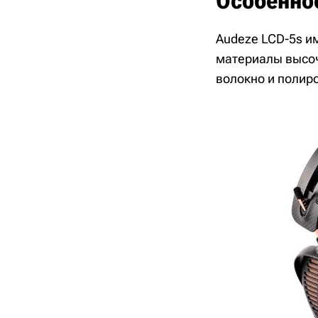
Особенно
Audeze LCD-5s и
материалы высоч
волокно и полир