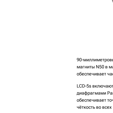
90-миллиметров
магниты N50 в м
обеспечивает час
LCD-5s включают
диафрагмами Para
обеспечивает точ
чёткость во всех