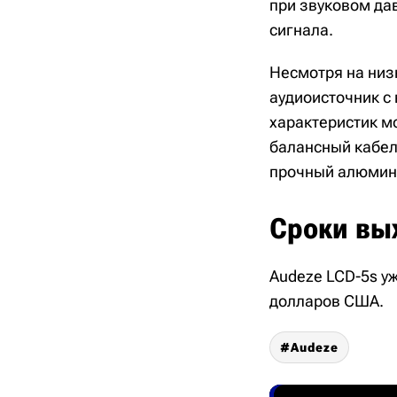
при звуковом дав
сигнала.
Несмотря на низ
аудиоисточник с
характеристик м
балансный кабель
прочный алюмини
Сроки вы
Audeze LCD-5s у
долларов США.
Audeze