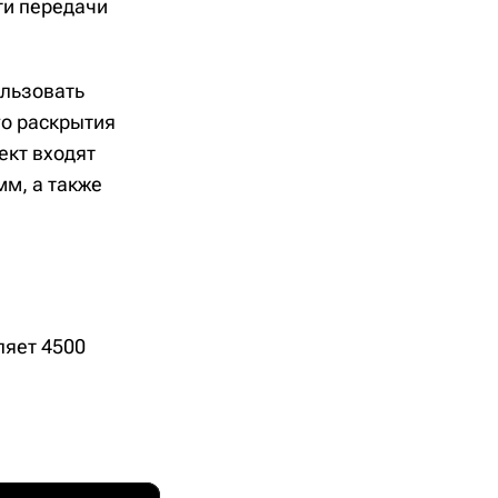
ти передачи
ользовать
го раскрытия
ект входят
мм, а также
ляет 4500