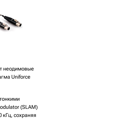
ют неодимовые
гма Uniforce
атонкими
Modulator (SLAM)
0 кГц, сохраняя