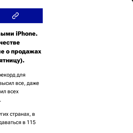
выми iPhone.
честве
ые о продажах
ятницу).
рекорд для
высил все, даже
ил всех
.
гих странах, в
даваться в 115