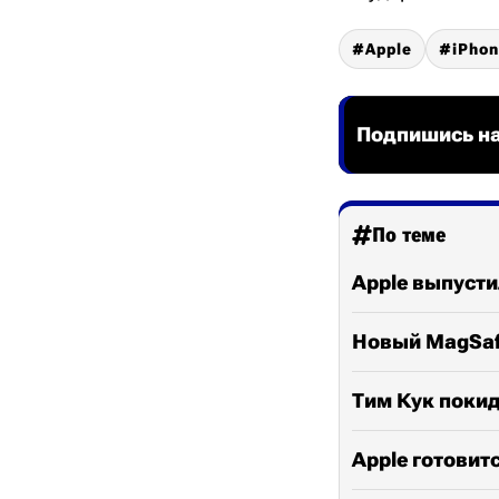
Apple
iPho
Подпишись на
По теме
Apple выпусти
Новый MagSafe
Тим Кук покид
Apple готовит