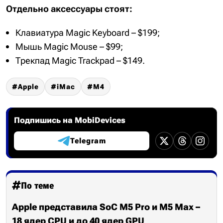
Отдельно аксессуары стоят:
Клавиатура Magic Keyboard – $199;
Мышь Magic Mouse – $99;
Трекпад Magic Trackpad – $149.
Apple
iMac
M4
Подпишись на MobiDevices
Telegram
По теме
Apple представила SoC M5 Pro и M5 Max –
18 ядер CPU и до 40 ядер GPU