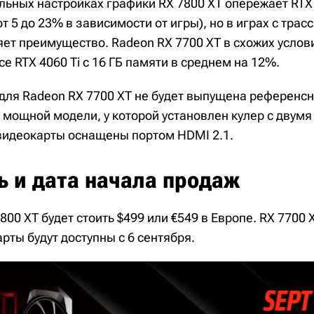
льных настройках графики RX 7800 XT опережает RTX
т 5 до 23% в зависимости от игры), но в играх с трас
ет преимущество. Radeon RX 7700 XT в схожих услови
e RTX 4060 Ti с 16 ГБ памяти в среднем на 12%.
 для Radeon RX 7700 XT не будет выпущена референсн
 мощной модели, у которой установлен кулер с двум
 видеокарты оснащены портом HDMI 2.1.
ь и дата начала продаж
00 XT будет стоить $499 или €549 в Европе. RX 7700 
арты будут доступны с 6 сентября.