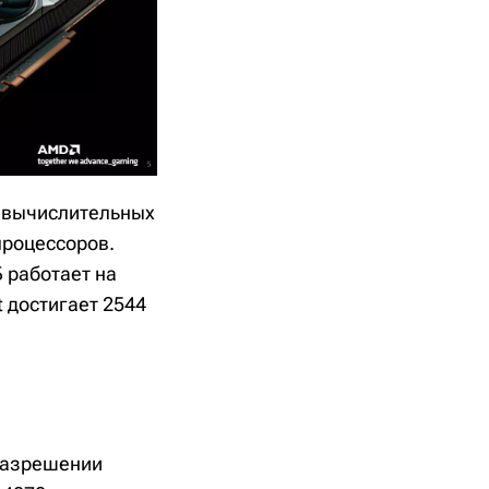
4 вычислительных
процессоров.
Б работает на
t достигает 2544
 разрешении