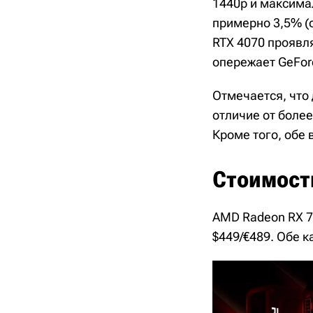
1440p и максима
примерно 3,5% (о
RTX 4070 проявля
опережает GeForc
Отмечается, что
отличие от более
Кроме того, обе
Стоимост
AMD Radeon RX 78
$449/€489. Обе к