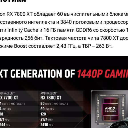
on RX 7800 XT обладает 60 вычислительными блоками
усственного интеллекта и 3840 потоковыми процессор
и Infinity Cache и 16 ГБ памяти GDDR6 со скоростью 
рядность 256 бит. Тактовая частота чипа 7800 XT до
жиме Boost составляет 2,43 ГГц, а TБP – 263 Вт.