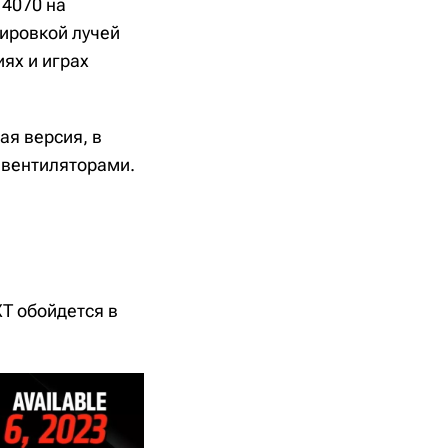
 4070 на
сировкой лучей
ях и играх
ая версия, в
я вентиляторами.
XT обойдется в