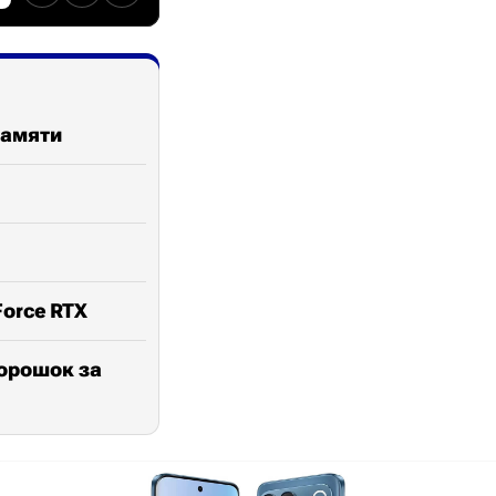
памяти
orce RTX
порошок за