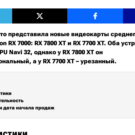
то представила новые видеокарты среднег
n RX 7000: RX 7800 XT и RX 7700 XT. Оба уст
U Navi 32, однако у RX 7800 XT он
нальный, а у RX 7700 XT – урезанный.
стики
тельность
и дата начала продаж
истики