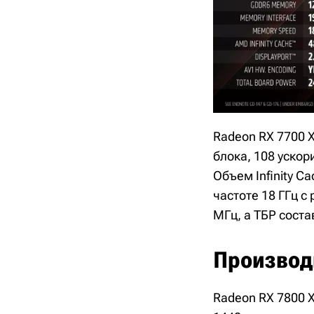
Radeon RX 7700 
блока, 108 ускор
Объем Infinity C
частоте 18 ГГц с
МГц, а TБP соста
Производ
Radeon RX 7800 X