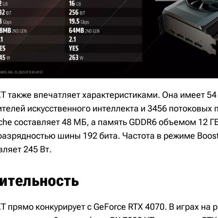
XT также впечатляет характеристиками. Она имеет 5
ителей искусственного интеллекта и 3456 потоковых 
ache составляет 48 МБ, а память GDDR6 объемом 12 Г
 разрядностью шины 192 бита. Частота в режиме Boos
вляет 245 Вт.
ительность
T прямо конкурирует с GeForce RTX 4070. В играх на