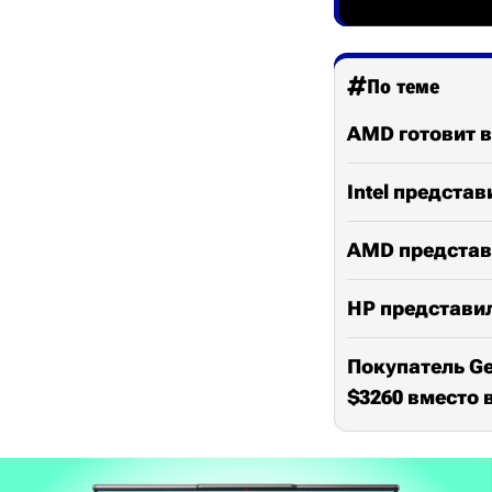
По теме
AMD готовит в
Intel предста
AMD представ
HP представил
Покупатель Ge
$3260 вместо