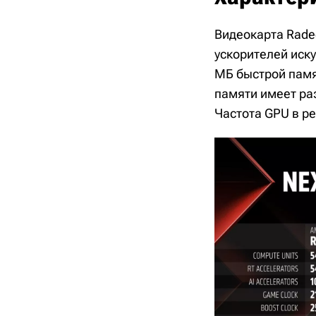
Видеокарта Rade
ускорителей иск
МБ быстрой памят
памяти имеет раз
Частота GPU в ре