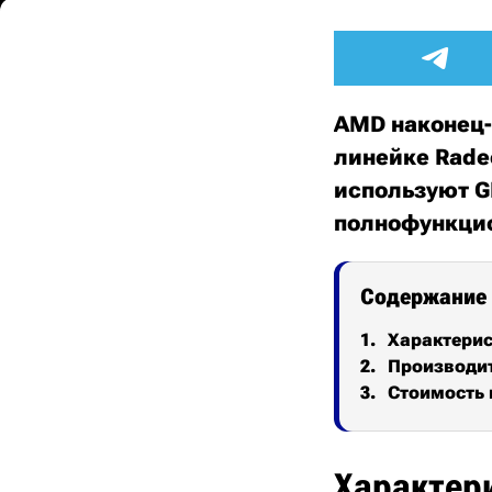
AMD наконец-
линейке Radeo
используют GP
полнофункцио
Содержание
Характери
Производи
Стоимость 
Характер