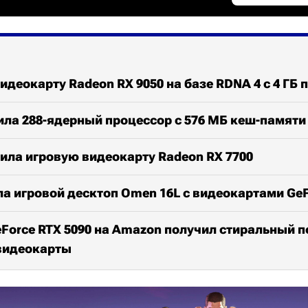
идеокарту Radeon RX 9050 на базе RDNA 4 с 4 ГБ 
вила 288-ядерный процессор с 576 МБ кеш-памяти
ила игровую видеокарту Radeon RX 7700
а игровой десктоп Omen 16L с видеокартами GeF
Force RTX 5090 на Amazon получил стиральный 
 видеокарты