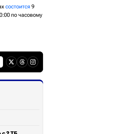
Max
состоится
9
0:00 по часовому
 с 2 ТБ