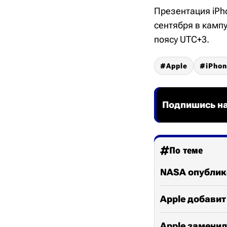
Презентация iPho
сентября в кампу
поясу UTC+3.
Apple
iPho
Подпишись на
По теме
NASA опублико
Apple добавит
Apple заменила