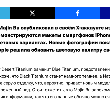
ajin Bu опубликовал в своём X-аккаунте 
емонстрируются макеты смартфонов iPhone 
етовых вариантах. Новые фотографии пок
Apple решила обновить цветовую палитру св
т Desert Titanium заменит Blue Titanium, представлен
хоже, что Black Titanium станет намного темнее, а Nat
е серую отделку, что, вероятно, придаст новым моде
ременный вид. Стоит отметить, что Majin Bu зареком
ик информации, так что его данные обычно можно сч