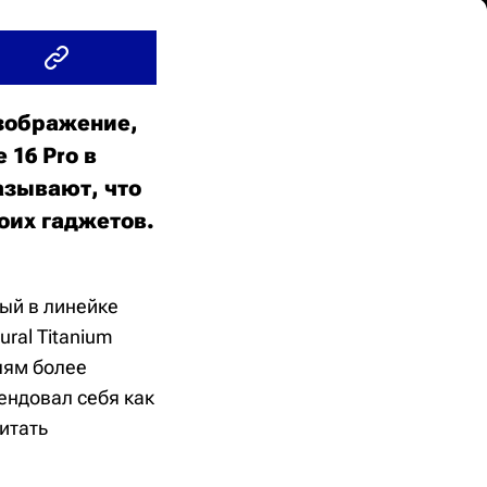
изображение,
16 Pro в
азывают, что
оих гаджетов.
ный в линейке
ural Titanium
лям более
ендовал себя как
итать