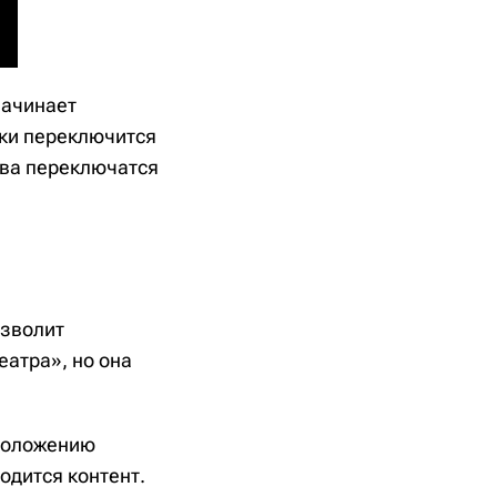
начинает
ски переключится
ова переключатся
озволит
атра», но она
 положению
одится контент.