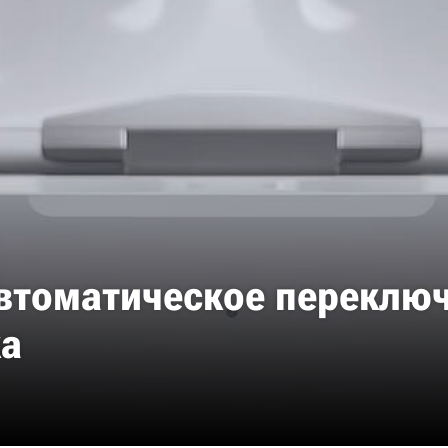
автоматическое переклю
ка