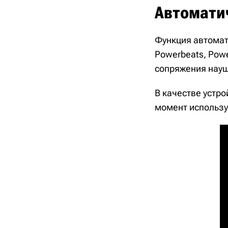
Автомати
Функция автомати
Powerbeats, Powe
сопряжения науш
В качестве устро
момент используе