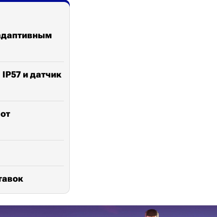
 адаптивным
 IP57 и датчик
 от
тавок