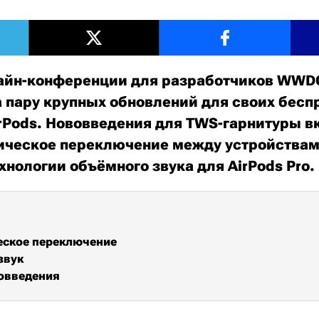
айн-конференции для разработчиков WWDC
 пару крупных обновлений для своих бес
rPods. Нововведения для TWS-гарнитуры в
ическое переключение между устройствам
хнологии объёмного звука для AirPods Pro.
еское переключение
звук
овведения