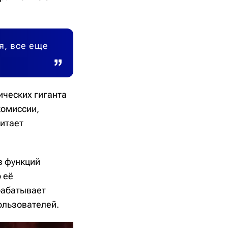
я, все еще
ических гиганта
комиссии,
читает
в функций
 её
рабатывает
ользователей.