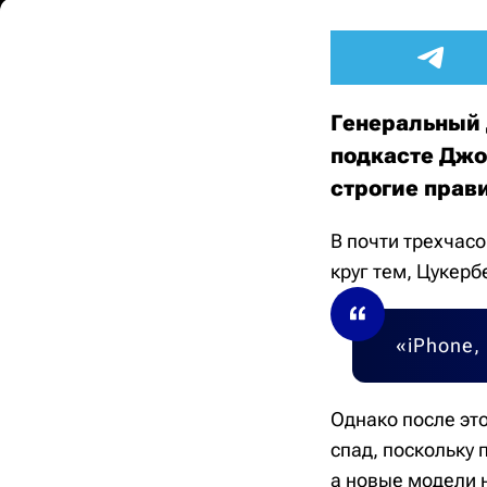
Генеральный 
подкасте Джо
строгие прав
В почти трехчас
круг тем, Цукерб
«iPhone,
Однако после это
спад, поскольку
а новые модели 