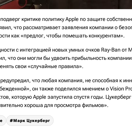
 подверг критике политику Apple по защите собствен
аявил, что рассматривает заявления компании о безо
сти как «предлог, чтобы помешать конкурентам».
ности с интеграцией новых умных очков Ray-Ban от Me
л, что они могли бы удвоить прибыльность компании,
енять свои «случайные правила».
предупредил, что любая компания, не способная к ин
бежденной», он также поделился мнением о Vision Pr
тов, которую Apple запустила спустя годы. Цукерберг
твительно хороша для просмотра фильмов».
ne
Марк Цукерберг