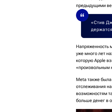
предыдущими ве
«Стив Дж
держатся
Напряженность ме
уже много лет на
которую Apple вз
«произвольным 
Meta также была
отслеживания на 
возможностям та
больше денег в о