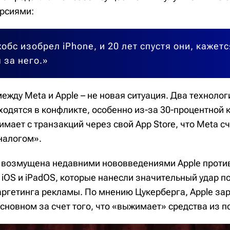
рсиями:
обс изобрел iPhone, и 20 лет спустя они, кажетс
 за него.»
жду Meta и Apple – не новая ситуация. Два технолог
ходятся в конфликте, особенно из-за 30-процентной 
имает с транзакций через свой App Store, что Meta с
налогом».
 возмущена недавними нововведениями Apple проти
iOS и iPadOS, которые нанесли значительный удар по
ргетинга рекламы. По мнению Цукерберга, Apple за
сновном за счет того, что «выжимает» средства из п