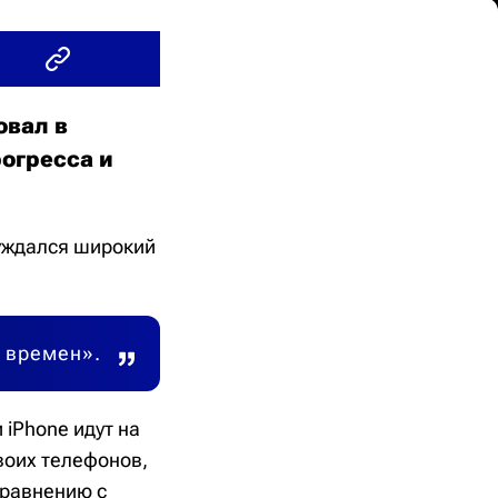
овал в
рогресса и
суждался широкий
х времен».
 iPhone идут на
воих телефонов,
сравнению с