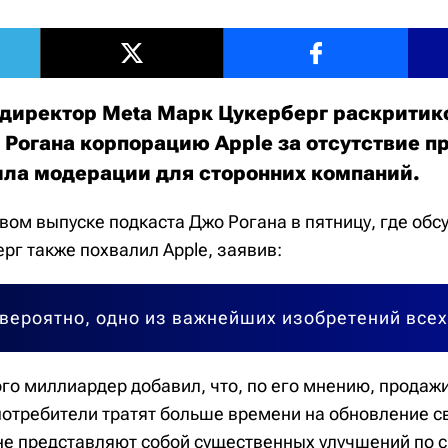
директор Meta Марк Цукерберг раскритик
 Рогана корпорацию Apple за отсутствие п
ила модерации для сторонних компаний.
овом выпуске подкаста Джо Рогана в пятницу, где об
ерг также похвалил Apple, заявив:
 вероятно, одно из важнейших изобретений все
го миллиардер добавил, что, по его мнению, продажи
 потребители тратят больше времени на обновление с
не представляют собой существенных улучшений по 