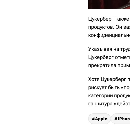
Цукерберг также
продуктов. Он з
конфиденциально
Указывая на труд
Цукерберг отмети
прекратила прим
Хотя Цукерберг 
рискует быть «по
категории продук
гарнитура «дейс
Apple
iPho