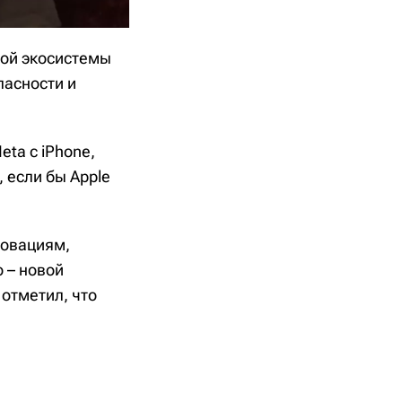
ной экосистемы
пасности и
ta с iPhone,
 если бы Apple
новациям,
o – новой
 отметил, что