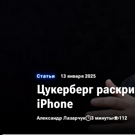
Статьи
13 января 2025
Цукерберг раскри
iPhone
Александр Лазарчук
3 минуты
112