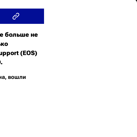
е больше не
ько
pport (EOS)
O.
на, вошли