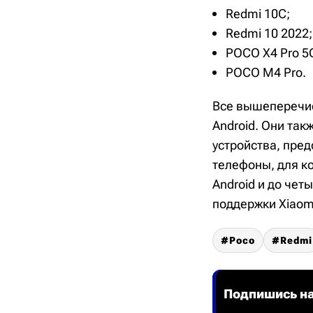
Redmi 10C;
Redmi 10 2022;
POCO X4 Pro 5
POCO M4 Pro.
Все вышеперечис
Android. Они так
устройства, пре
телефоны, для к
Android и до чет
поддержки Xiaomi
Poco
Redmi
Подпишись на