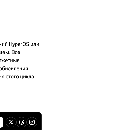
ний HyperOS или
щем. Все
юджетные
 обновления
ия этого цикла