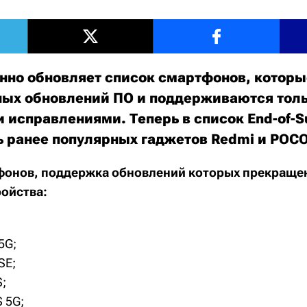
янно обновляет список смартфонов, которы
ных обновлений ПО и поддерживаются тол
 исправлениями. Теперь в список End-of-Su
ь ранее популярных гаджетов Redmi и POC
фонов, поддержка обновлений которых прекраще
ойства:
5G;
SE;
;
 5G;