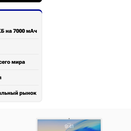
КБ на 7000 мАч
сего мира
п
бальный рынок