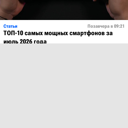
Статьи
Позавчера в 09:21
ТОП-10 самых мощных смартфонов за
июль 2026 года
Показать ещё
О проекте
Лицензия
Обратная связь
© 2012 – 2026 MobiDevices.com
Использование материалов без ссылки запрещено. Почта:
md@mobidevices.com