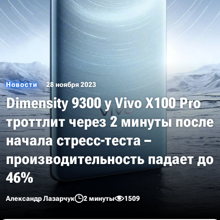
Новости
28 ноября 2023
Dimensity 9300 у Vivo X100 Pro
троттлит через 2 минуты после
начала стресс-теста –
производительность падает до
46%
Александр Лазарчук
2 минуты
1509