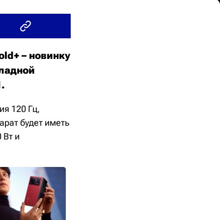
old+ – новинку
кладной
1.
ия 120 Гц,
арат будет иметь
 Вт и