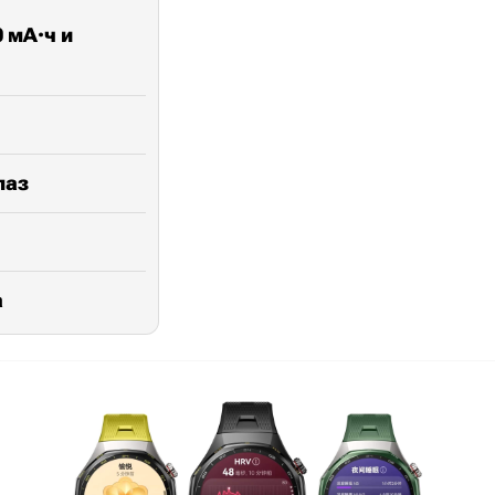
 мА·ч и
лаз
а