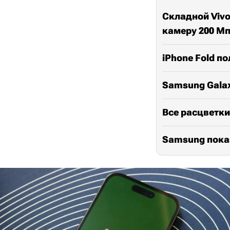
Складной Vivo
камеру 200 М
iPhone Fold п
Samsung Galax
Все расцветки
Samsung показ