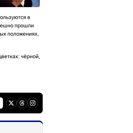
пользуются в
пешно прошли
ных положениях,
ветках: чёрной,