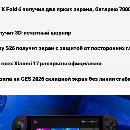
 X Fold 6 получил два ярких экрана, батарею 7000
п
олучит 3D-печатный шарнир
y S26 получит экран с защитой от посторонних г
 всех Xiaomi 17 раскрыты официально
ала на CES 2026 складной экран без линии сгиб