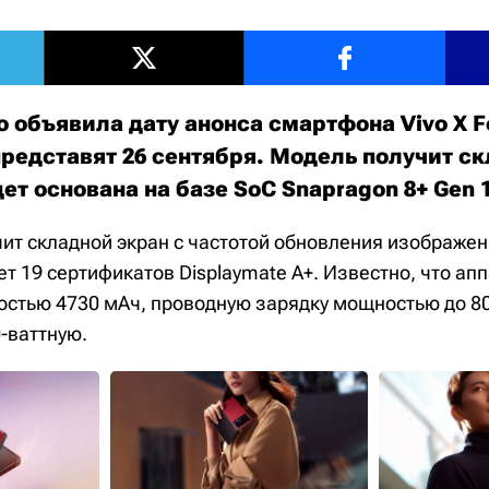
 объявила дату анонса смартфона Vivo X F
редставят 26 сентября. Модель получит с
ет основана на базе SoC Snapragon 8+ Gen 
учит складной экран с частотой обновления изображен
т 19 сертификатов Displaymate A+. Известно, что апп
остью 4730 мАч, проводную зарядку мощностью до 80
-ваттную.