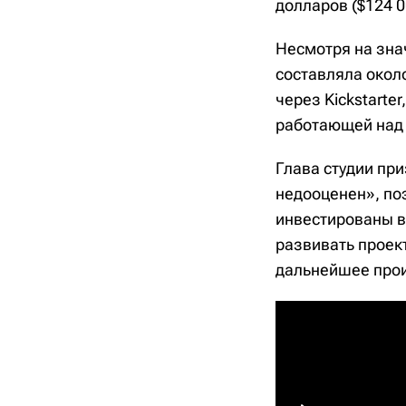
долларов ($124 0
Несмотря на зна
составляла около
через Kickstart
работающей над 
Глава студии пр
недооценен», по
инвестированы в
развивать проект
дальнейшее прои