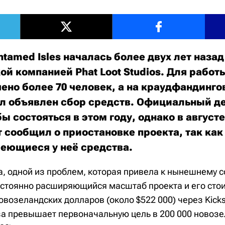
tamed Isles началась более двух лет назад
й компанией Phat Loot Studios. Для работ
ено более 70 человек, а на краудфандинг
был объявлен сбор средств. Официальный 
бы состояться в этом году, однако в август
 сообщил о приостановке проекта, так как
еющиеся у неё средства.
а, одной из проблем, которая привела к нынешнему 
постоянно расширяющийся масштаб проекта и его сто
овозеландских долларов (около $522 000) через Kickst
за превышает первоначальную цель в 200 000 новоз