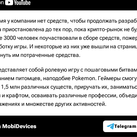
мя у компании нет средств, чтобы продолжать разра
а приостановлена ​​до тех пор, пока крипто-рынок не 
 3000 человек поучаствовали в сборе средств, пожер
ботку игры. И некоторые из них уже вышли на страницы
нуть им потраченные средства.
редставляет собой ролевую игру с пошаговыми битвам
нием питомцев, наподобие Pokemon. Геймеры смогут
1,5 млн различных существ, приручать их, занимать
 и крафтом, осваивать различные профессии, объеди
ажениях и множестве других активностей.
 MobiDevices
Telegram