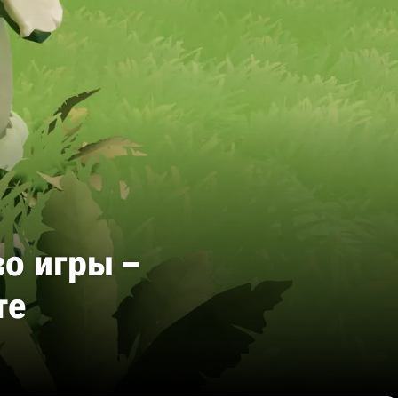
о игры –
те