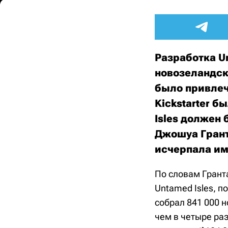
Разработка Un
новозеландско
было привлеч
Kickstarter 
Isles должен 
Джошуа Грант
исчерпала им
По словам Грант
Untamed Isles, 
собрал 841 000 н
чем в четыре ра