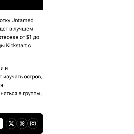
ботку Untamed
будет в лучшем
твовав от $1 до
 Kickstart с
и и
 изучать остров,
ся
няться в группы,