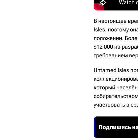
В настоящее вре
Isles, поэтому он
положении. Более
$12 000 на разра
требованием вер
Untamed Isles п
коллекционирова
который населён 
собирательством
участвовать в ср
Подпишись на