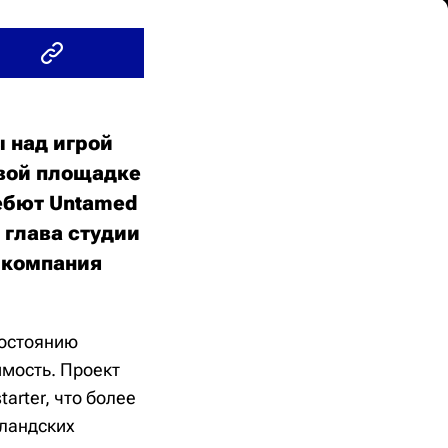
ы над игрой
овой площадке
дебют Untamed
е глава студии
 компания
состоянию
имость. Проект
arter, что более
еландских