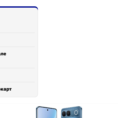
сле
окарт