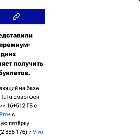
редставили
 премиум-
едних
ляет получить
буклетов.
тающий на базе
nTuTu смартфон
и 16+512 ГБ с
Pro+
с
вую пятёрку
(2 886 176) и
Vivo