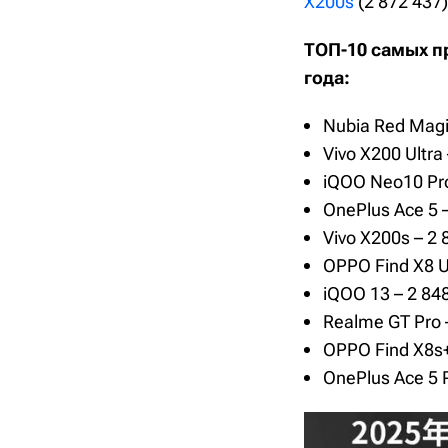
X200s
(2 872 437)
ТОП-10 самых п
года:
Nubia Red Magi
Vivo X200 Ultra
iQOO Neo10 Pro
OnePlus Ace 5 
Vivo X200s – 2
OPPO Find X8 Ul
iQOO 13 – 2 84
Realme GT Pro 
OPPO Find X8s+
OnePlus Ace 5 