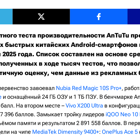
тного теста производительности AnTuTu п
х быстрых китайских Android-смартфонов
 2025 года. Список составлен на основе ср
полученных в ходе тысяч тестов, что позво
тичную оценку, чем данные из рекламных 
 первенство завоевал
Nubia Red Magic 10S Pro+
, рабо
e
и оснащённый 24 ГБ ОЗУ и 1 ТБ ПЗУ. В бенчмарке A
 балл. На втором месте –
Vivo X200 Ultra
в конфигураци
07 396 баллов. Замыкает тройку лидеров
iQOO Neo 10 
ёмом памяти и результатом 2 891 558 баллов. В пер
ели на чипе
MediaTek Dimensity 9400+
:
OnePlus Ace 5