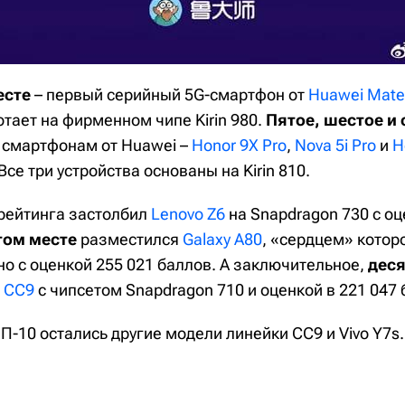
есте
– первый серийный 5G-смартфон от
Huawei Mate
тает на фирменном чипе Kirin 980.
Пятое, шестое и
 смартфонам от Huawei –
Honor 9X Pro
,
Nova 5i Pro
и
H
Все три устройства основаны на Kirin 810.
рейтинга застолбил
Lenovo Z6
на Snapdragon 730 с оц
том месте
разместился
Galaxy A80
, «сердцем» котор
но с оценкой 255 021 баллов. А заключительное,
деся
i CC9
с чипсетом Snapdragon 710 и оценкой в 221 047 
-10 остались другие модели линейки CC9 и Vivo Y7s.