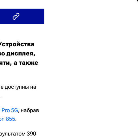
 Устройства
во дисплея,
ти, а также
ые доступны на
.
 Pro 5G
, набрав
on 855
.
зультатом 390