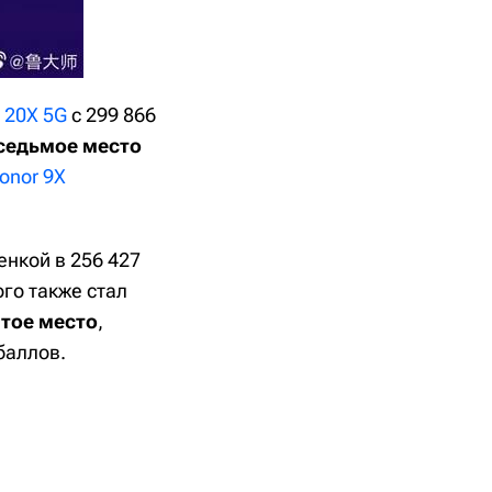
 20X 5G
с 299 866
 седьмое место
onor 9X
енкой в 256 427
ого также стал
тое место
,
баллов.