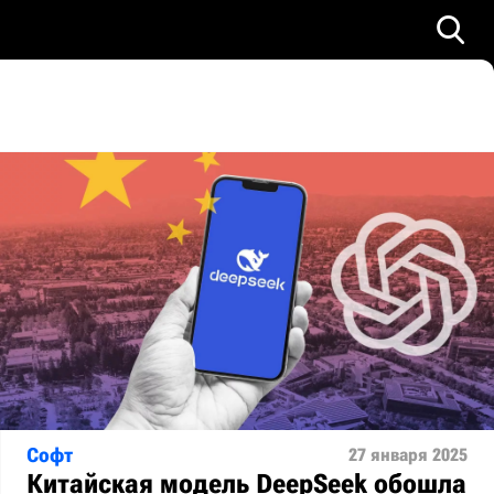
Софт
27 января 2025
Китайская модель DeepSeek обошла