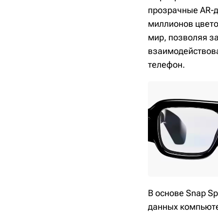
прозрачные AR-д
миллионов цвето
мир, позволяя за
взаимодействова
телефон.
В основе Snap S
данных компьюте