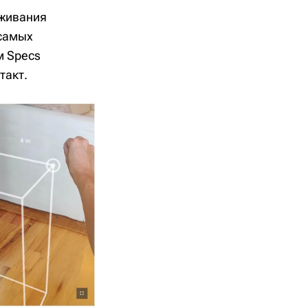
еживания
 самых
м Specs
такт.