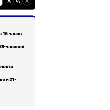
о 15 часов
 29-часовой
мности
e и 21-