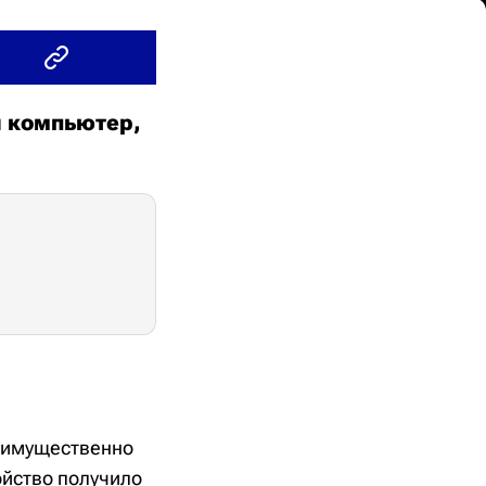
 компьютер,
реимущественно
ойство получило