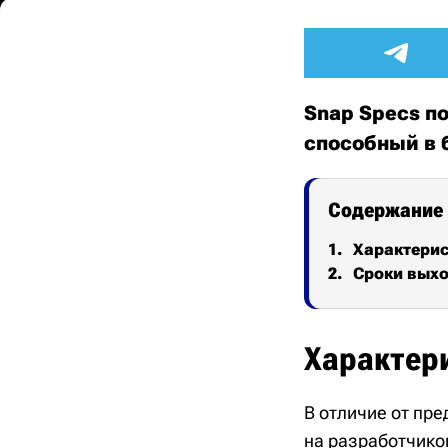
Snap Specs п
способный в 
Содержание
Характери
Сроки выхо
Характер
В отличие от пр
на разработчико