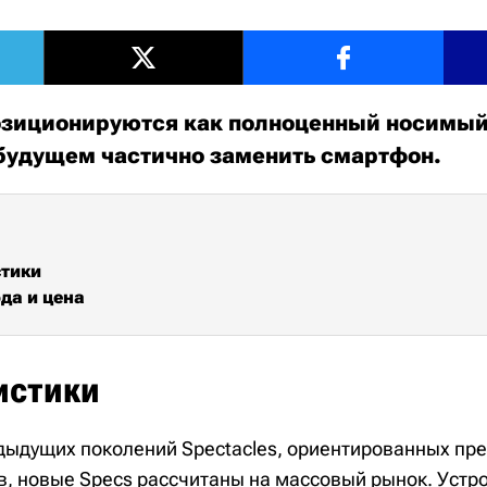
озиционируются как полноценный носимый
будущем частично заменить смартфон.
стики
да и цена
истики
едыдущих поколений Spectacles, ориентированных п
в, новые Specs рассчитаны на массовый рынок. Устр