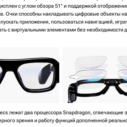
исплеи с углом обзора 51° и поддержкой отображения
в. Очки способны накладывать цифровые объекты н
пускать приложения, пользоваться навигацией, игра
ть с виртуальными элементами без необходимости д
pecs лежат два процессора Snapdragon, отвечающие з
рного зрения и работу функций дополненной реально