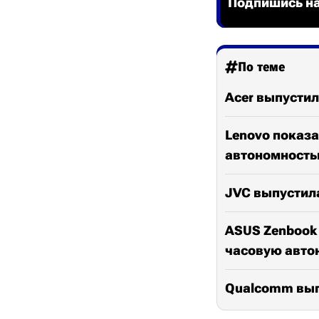
Подпишись на
По теме
Acer выпустил
Lenovo показа
автономност
JVC выпустила
ASUS Zenbook 
часовую авто
Qualcomm выпу