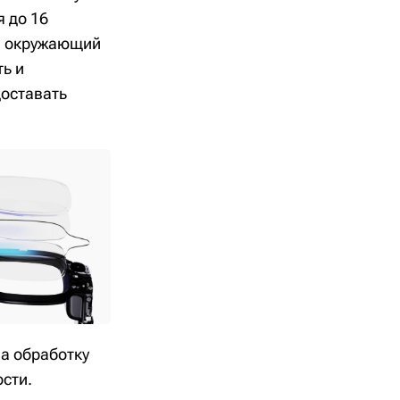
 до 16
а окружающий
ть и
оставать
а обработку
сти.