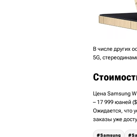
В числе других о
5G, стереодинами
Стоимост
Цена Samsung W25
– 17 999 юаней (
Ожидается, что у
заказы уже дост
Samsung
S