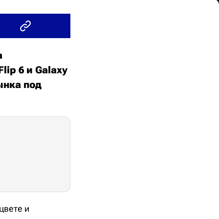
а
ip 6 и Galaxy
ынка под
цвете и