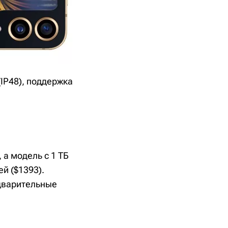
(IP48), поддержка
 а модель с 1 ТБ
й ($1393).
едварительные