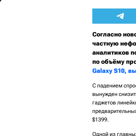
Согласно нов
частную неф
аналитиков п
по объёму пр
Galaxy S10, 
С падением спро
вынужден снизит
гаджетов линейки
предварительных
$1399.
Одной из главны