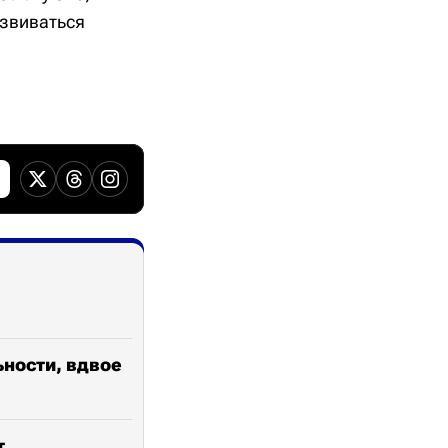
азвиваться
ьности, вдвое
т