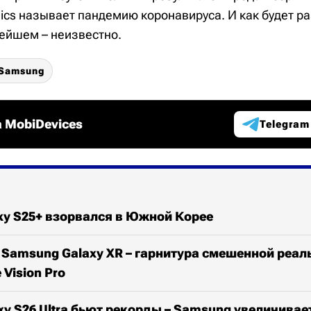
nics называет пандемию коронавируса. И как будет р
нейшем – неизвестно.
Samsung
 MobiDevices
Telegram
xy S25+ взорвался в Южной Корее
Samsung Galaxy XR – гарнитура смешенной реал
Vision Pro
y S26 Ultra бьют рекорды – Samsung увеличивае