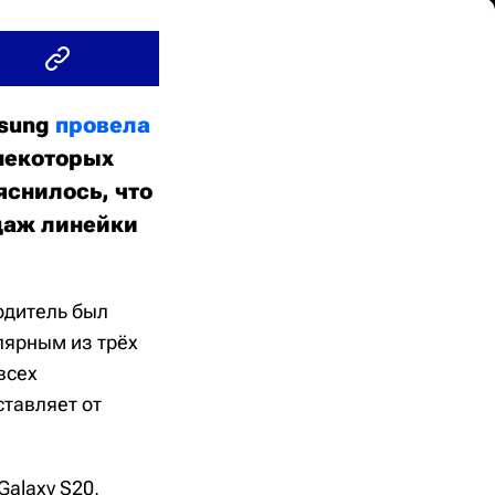
msung
провела
некоторых
яснилось, что
одаж линейки
одитель был
лярным из трёх
всех
ставляет от
alaxy S20,