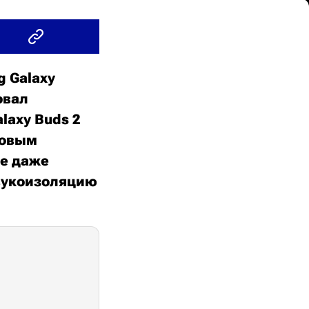
 Galaxy
овал
axy Buds 2
новым
е даже
звукоизоляцию