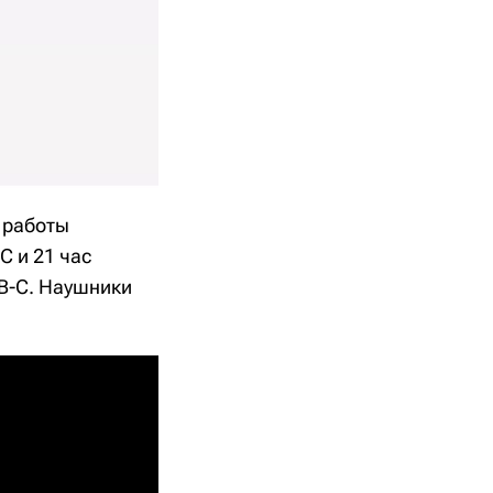
 работы
C и 21 час
B-C. Наушники