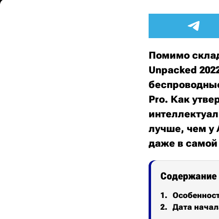
Помимо склад
Unpacked 202
беспроводные
Pro. Как утв
интеллектуа
лучше, чем у
даже в самой
Содержание
Особеннос
Дата начал