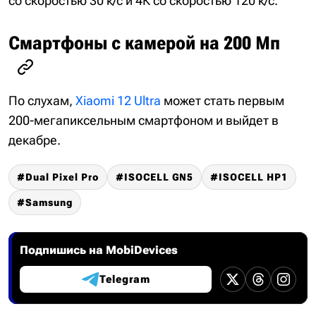
со скоростью 30 к/с и 4К со скоростью 120 к/с.
Смартфоны с камерой на 200 Мп
По слухам,
Xiaomi 12 Ultra
может стать первым
200-мегапиксельным смартфоном и выйдет в
декабре.
Dual Pixel Pro
ISOCELL GN5
ISOCELL HP1
Samsung
Подпишись на MobiDevices
Telegram