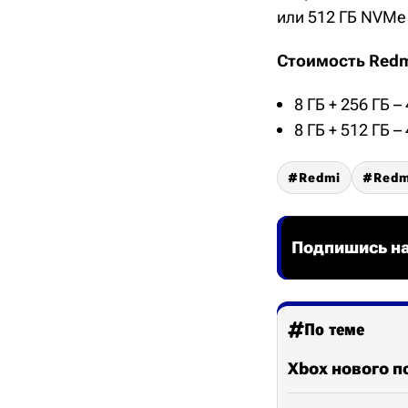
или 512 ГБ NVMe
Стоимость Redmi
8 ГБ + 256 ГБ –
8 ГБ + 512 ГБ –
Redmi
Redm
Подпишись на
По теме
Xbox нового п