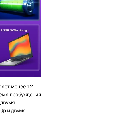
ляет менее 12
время пробуждения
 двумя
0p и двумя