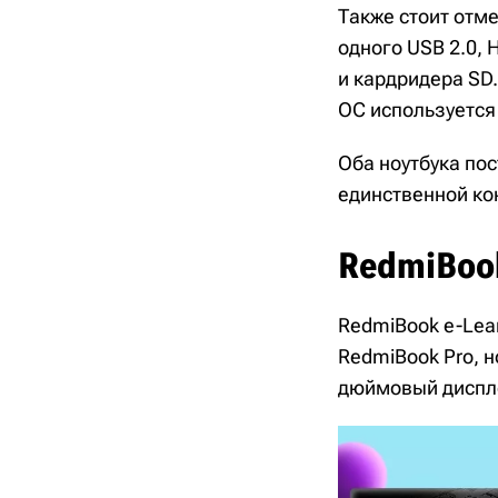
Также стоит отмет
одного USB 2.0, 
и кардридера SD.
ОС используется
Оба ноутбука пос
единственной кон
RedmiBook
RedmiBook e-Lear
RedmiBook Pro, н
дюймовый диспле