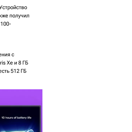
Устройство
кже получил
 100-
ения с
is Xe и 8 ГБ
есть 512 ГБ