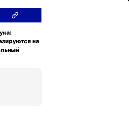
ука:
базируются на
тельный