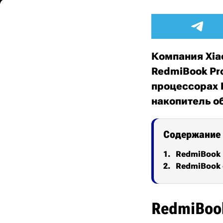
Компания Xia
RedmiBook Pro
процессорах I
накопитель о
Содержание
RedmiBook 
RedmiBook e
RedmiBoo