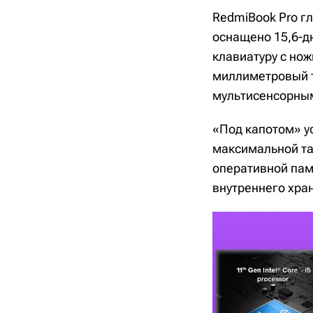
RedmiBook Pro г
оснащено 15,6-д
клавиатуру с но
миллиметровый т
мультисенсорны
«Под капотом» ус
максимальной такт
оперативной памя
внутреннего хр