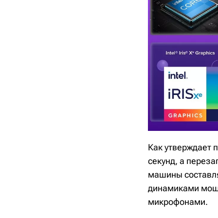
Как утверждает 
секунд, а переза
машины составля
динамиками мощн
микрофонами.