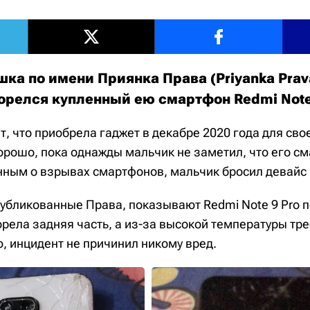
шка по имени Приянка Права (Priyanka Pra
горелся купленный ею смартфон Redmi Note
т, что приобрела гаджет в декабре 2020 года для св
хорошо, пока однажды мальчик не заметил, что его с
ным о взрывах смартфонов, мальчик бросил девайс 
убликованные Права, показывают Redmi Note 9 Pro п
орела задняя часть, а из-за высокой температуры тр
ю, инцидент не причинил никому вред.