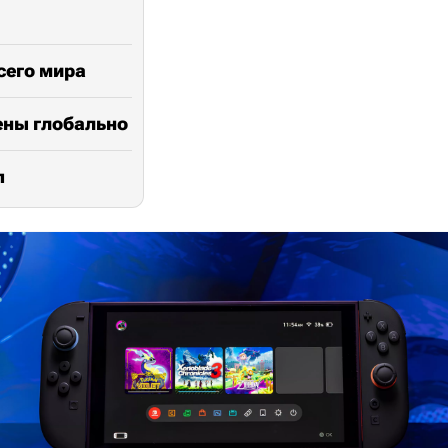
сего мира
лены глобально
п