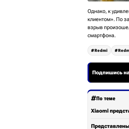
Однако, к удивле
клиентом». По з
взрыв произошел 
смартфона.
Redmi
Redm
Подпишись на
По теме
Xiaomi предст
Представлены 