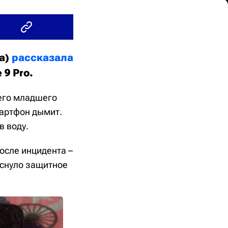
va)
рассказала
 9 Pro.
оего младшего
мартфон дымит.
в воду.
осле инцидента –
еснуло защитное