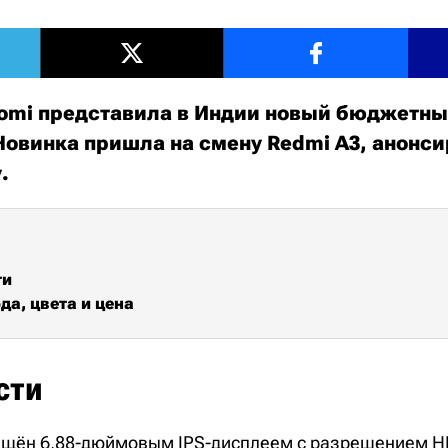
omi представила в Индии новый бюджетн
 Новинка пришла на смену Redmi A3, анонс
у.
ти
да, цвета и цена
сти
ащён 6,88-дюймовым IPS-дисплеем с разрешением H