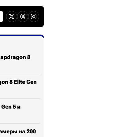
napdragon 8
on 8 Elite Gen
 Gen 5 и
амеры на 200