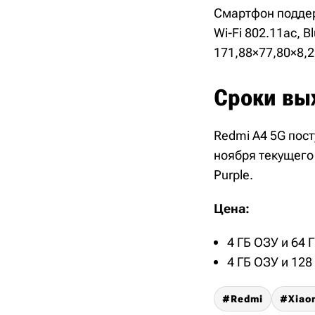
Смартфон поддерж
Wi-Fi 802.11ac, 
171,88×77,80×8,2
Сроки вых
Redmi A4 5G пост
ноября текущего 
Purple.
Цена:
4 ГБ ОЗУ и 64 
4 ГБ ОЗУ и 128
Redmi
Xiao