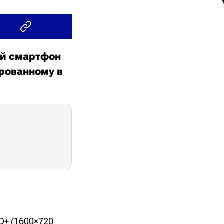
ый смартфон
ированному в
D+ (1600×720