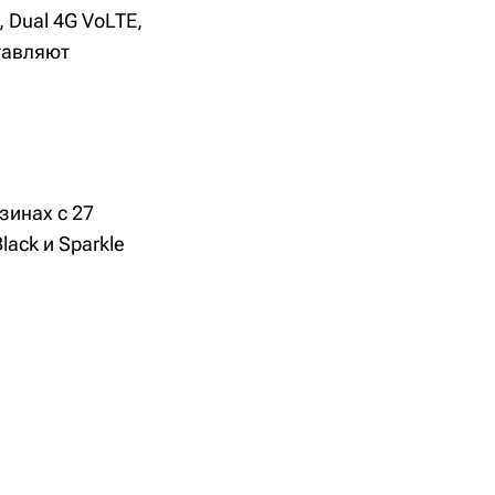
 Dual 4G VoLTE,
ставляют
зинах с 27
lack и Sparkle