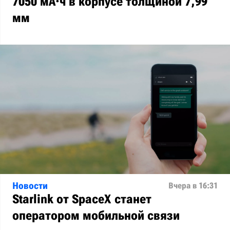
7050 мА·ч в корпусе толщиной 7,99
мм
Новости
Вчера в 16:31
Starlink от SpaceX станет
оператором мобильной связи