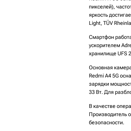
пикселей), част
яркость достигае
Light, TÜV Rheinla
Смартфон работа
ускорителем Adr
хранилище UFS 2
Основная камера
Redmi A4 5G осн
зарядки мощност
33 Вт. Для разб
В качестве опер
Производитель о
безопасности.