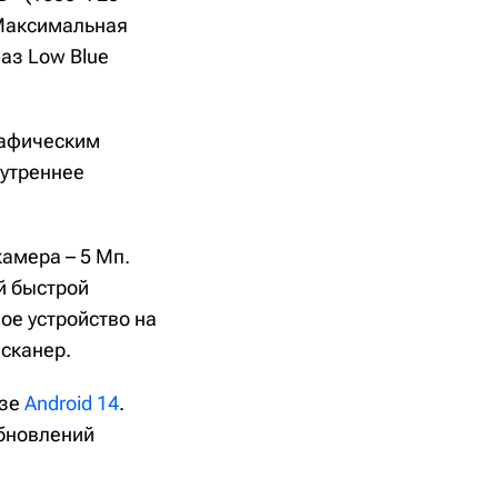
 Максимальная
аз Low Blue
рафическим
нутреннее
амера – 5 Мп.
й быстрой
ое устройство на
 сканер.
азе
Android 14
.
обновлений