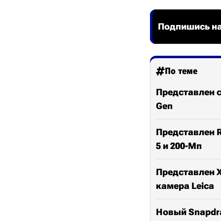
Подпишись на
По теме
Представлен с
Gen
Представлен Re
5 и 200-Мп
Представлен Xi
камера Leica
Новый Snapdra