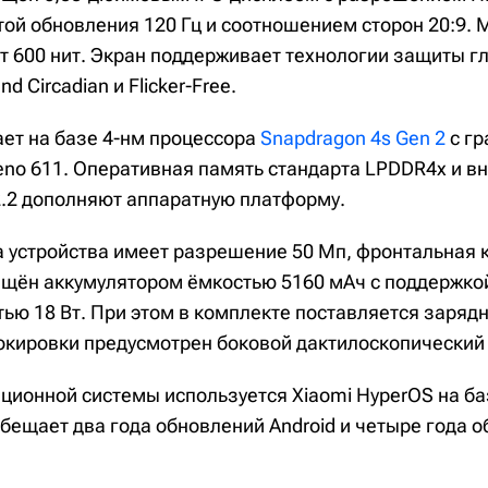
отой обновления 120 Гц и соотношением сторон 20:9.
т 600 нит. Экран поддерживает технологии защиты гл
nd Circadian и Flicker-Free.
ет на базе 4-нм процессора
Snapdragon 4s Gen 2
с г
eno 611. Оперативная память стандарта LPDDR4x и в
.2 дополняют аппаратную платформу.
 устройства имеет разрешение 50 Мп, фронтальная к
ащён аккумулятором ёмкостью 5160 мАч с поддержко
ью 18 Вт. При этом в комплекте поставляется зарядн
локировки предусмотрен боковой дактилоскопический
ационной системы используется Xiaomi HyperOS на б
бещает два года обновлений Android и четыре года 