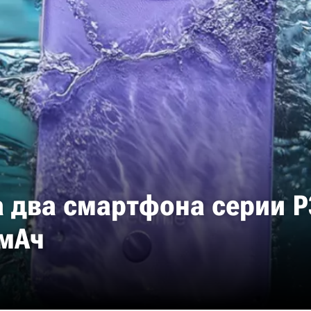
 два смартфона серии P3
 мАч