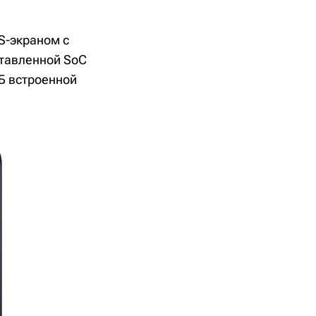
S-экраном с
ставленной SoC
ГБ встроенной