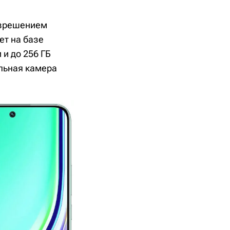
азрешением
ет на базе
 и до 256 ГБ
льная камера