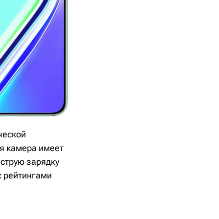
ческой
ая камера имеет
струю зарядку
с рейтингами