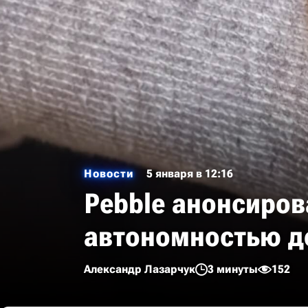
Новости
5 января в 12:16
Pebble анонсиров
автономностью до
Александр Лазарчук
3 минуты
152