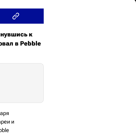
рнувшись к
вал в Pebble
даря
ареи и
bble