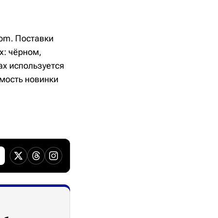
com. Поставки
х: чёрном,
ах используется
имость новинки