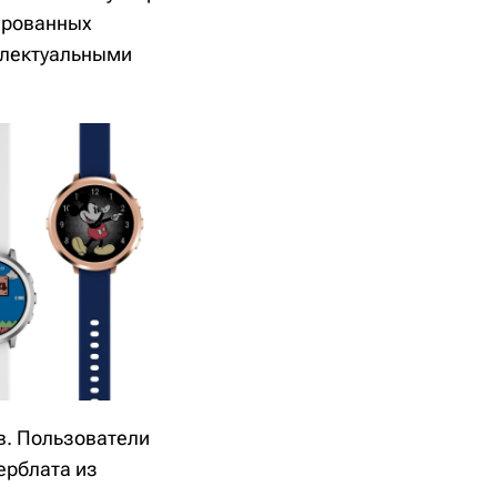
ированных
ллектуальными
ов. Пользователи
ерблата из