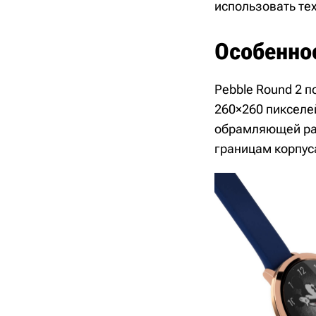
использовать те
Особенно
Pebble Round 2 
260×260 пикселе
обрамляющей рам
границам корпус