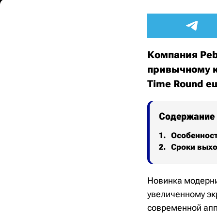
Компания Peb
привычному к
Time Round ещ
Содержание
Особеннос
Сроки выхо
Новинка модерни
увеличенному эк
современной апп