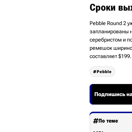
Сроки вых
Pebble Round 2 у
запланированы н
серебристом и п
ремешок шириной
составляет $199.
Pebble
Подпишись на
По теме