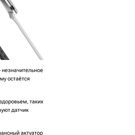
– незначительное
ему остаётся
 здоровьем, таких
вуют датчик
нансный актуатор