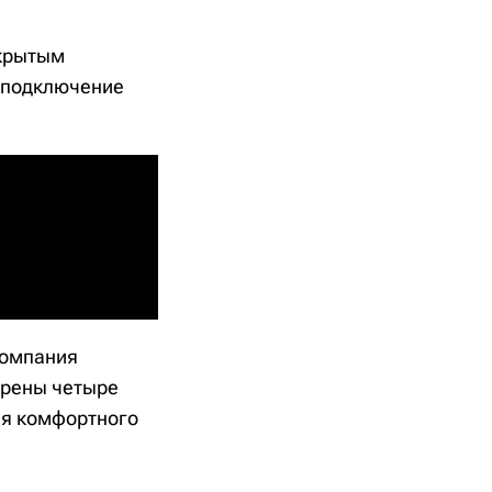
ткрытым
я подключение
компания
трены четыре
ля комфортного