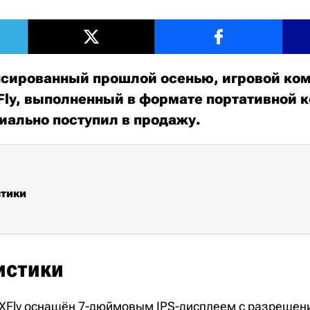
сированный прошлой осенью, игровой ко
Fly, выполненный в формате портативной к
иально поступил в продажу.
стики
истики
XFly оснащён 7-дюймовым IPS-дисплеем с разрешен