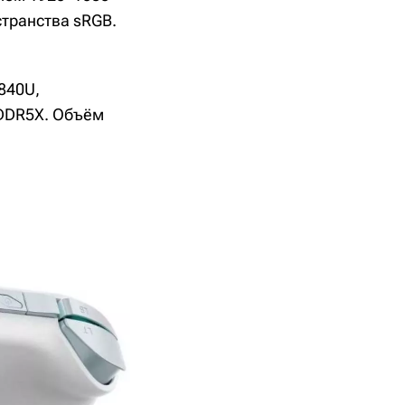
странства sRGB.
840U,
PDDR5X. Объём