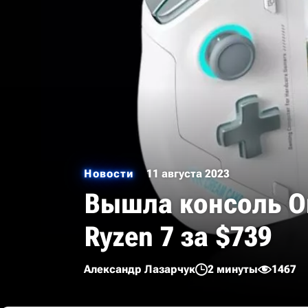
Новости
11 августа 2023
Вышла консоль On
Ryzen 7 за $739
Александр Лазарчук
2 минуты
1467