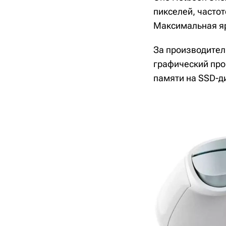
пикселей, часто
Максимальная яр
За производител
графический про
памяти на SSD-ди