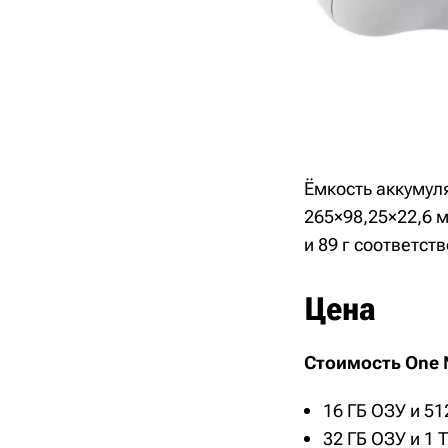
Ёмкость аккумуля
265×98,25×22,6 м
и 89 г соответст
Цена
Стоимость One 
16 ГБ ОЗУ и 51
32 ГБ ОЗУ и 1 