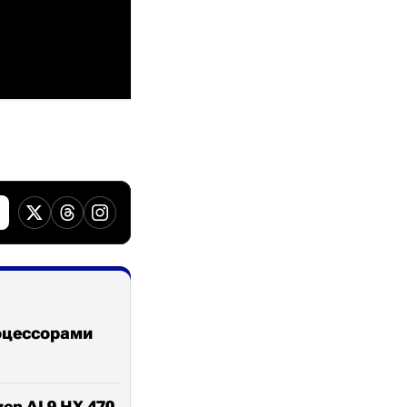
роцессорами
en AI 9 HX 470