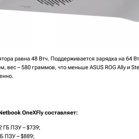
тора равна 48 Втч. Поддерживается зарядка на 64 Вт
м, вес – 580 граммов, что меньше ASUS ROG Ally и St
венно.
Netbook OneXFly составляет:
2 ГБ ПЗУ – $739;
ТБ ПЗУ – $889;