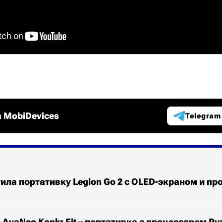
 MobiDevices
Telegram
ила портативку Legion Go 2 с OLED-экраном и п
AyaNeo Konkr Fit – портативка с процессором Ryz