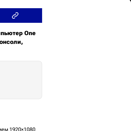
мпьютер One
онсоли,
ием 1920×1080