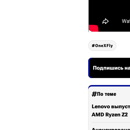
OneXFly
Подпишись на
По теме
Lenovo выпуст
AMD Ryzen Z2
Анонсирована 