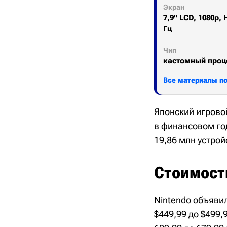
Экран
7,9" LCD, 1080p, 
Гц
Чип
кастомный проц
Все материалы по 
Японский игровой
в финансовом го
19,86 млн устро
Стоимость
Nintendo объявил
$449,99 до $499,9