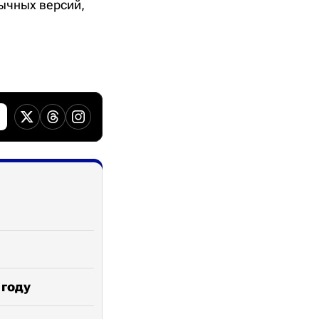
зычных версий,
.
 году