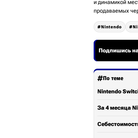
и динамикой мес
продаваемых чере
Nintendo
Ni
Подпишись на
По теме
Nintendo Swit
За 4 месяца N
Себестоимость