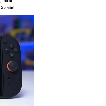
, также
 25 мая.