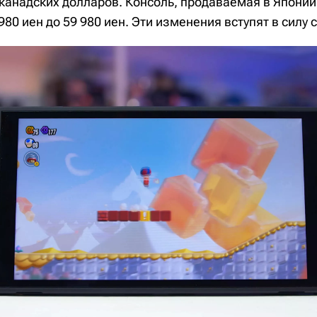
 канадских долларов. Консоль, продаваемая в Японии
980 иен до 59 980 иен. Эти изменения вступят в силу с