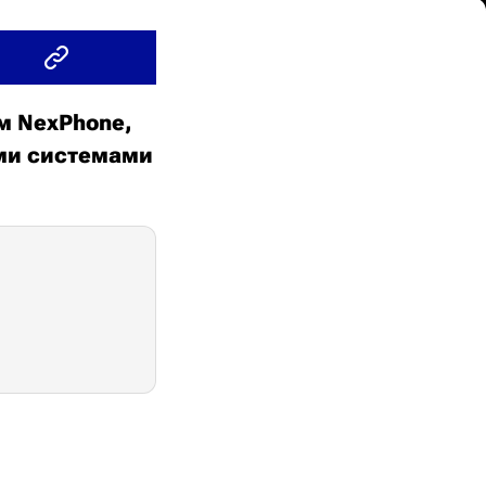
м NexPhone,
ыми системами