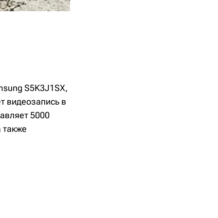
msung S5K3J1SX,
т видеозапись в
тавляет 5000
 также