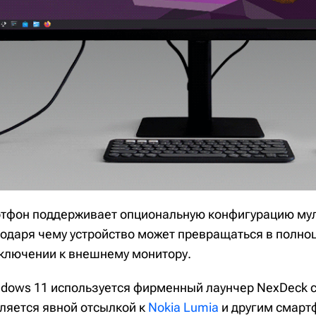
ртфон поддерживает опциональную конфигурацию му
годаря чему устройство может превращаться в полно
ключении к внешнему монитору.
ndows 11 используется фирменный лаунчер NexDeck 
вляется явной отсылкой к
Nokia Lumia
и другим смарт