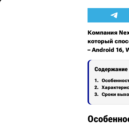
Компания Nex
который спос
– Android 16, 
Содержание
Особеннос
Характери
Сроки выхо
Особенно