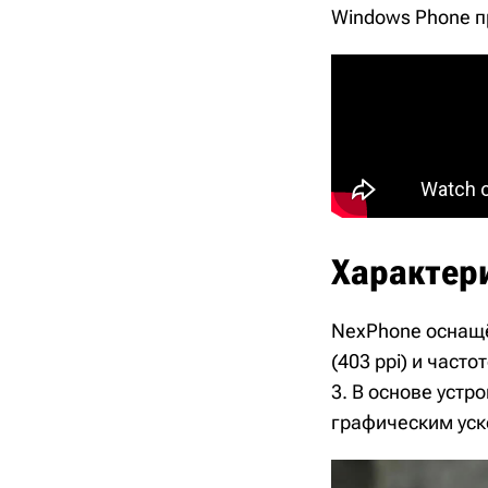
Windows Phone п
Характер
NexPhone оснащё
(403 ppi) и част
3. В основе уст
графическим уско