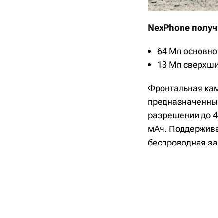
NexPhone получ
64 Мп основно
13 Мп сверхши
Фронтальная ка
предназначенным
разрешении до 4K
мАч. Поддержива
беспроводная за