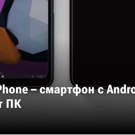
hone – смартфон с Andro
т ПК