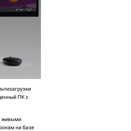
льтизагрузки
ценный ПК с
с живыми
фонам на базе