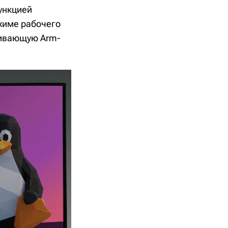
ункцией
ежиме рабочего
живающую Arm-