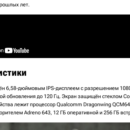
рошлых лет.
истики
н 6,58-дюймовым IPS-дисплеем с разрешением 108
отой обновления до 120 Гц. Экран защищён стеклом Corn
ройства лежит процессор Qualcomm Dragonwing QCM649
рителем Adreno 643, 12 ГБ оперативной и 256 ГБ вст