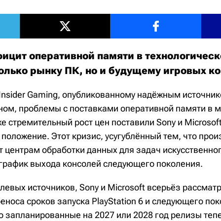
ицит оперативной памяти в технологическ
только рынку ПК, но и будущему игровых к
 Insider Gaming, опубликованному надёжным источн
ом, проблемы с поставками оперативной памяти в 
же стремительный рост цен поставили Sony и Microsoft
положение. Этот кризис, усугублённый тем, что про
т центрам обработки данных для задач искусственног
график выхода консолей следующего поколения.
левых источников, Sony и Microsoft всерьёз рассмат
еноса сроков запуска PlayStation 6 и следующего по
о запланированные на 2027 или 2028 год релизы тепе