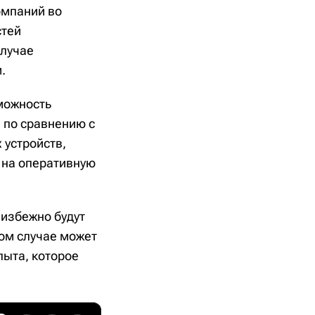
омпаний во
стей
случае
.
можность
 по сравнению с
 устройств,
 на оперативную
еизбежно будут
ком случае может
пыта, которое