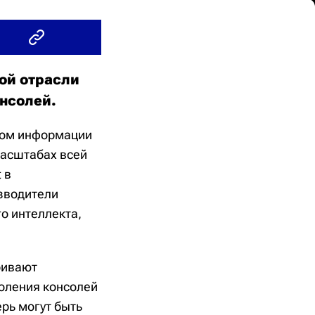
ой отрасли
онсолей.
иком информации
масштабах всей
 в
изводители
о интеллекта,
ривают
коления консолей
рь могут быть