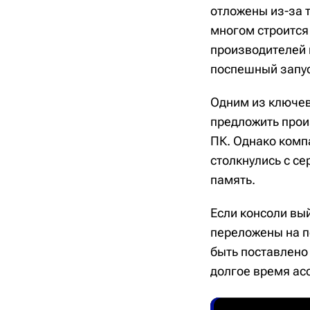
отложены из-за 
многом строится
производителей 
поспешный запус
Одним из ключев
предложить прои
ПК. Однако комп
столкнулись с с
память.
Если консоли вы
переложены на по
быть поставлено
долгое время ас