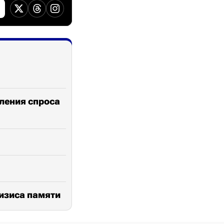
бления спроса
ризиса памяти