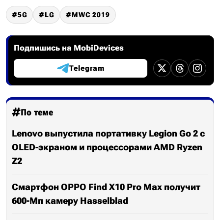
5G
LG
MWC 2019
Подпишись на MobiDevices
Telegram
По теме
Lenovo выпустила портативку Legion Go 2 с
OLED-экраном и процессорами AMD Ryzen
Z2
Смартфон OPPO Find X10 Pro Max получит
600-Мп камеру Hasselblad