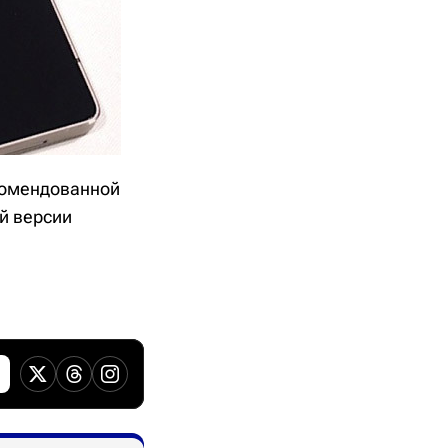
комендованной
ей версии