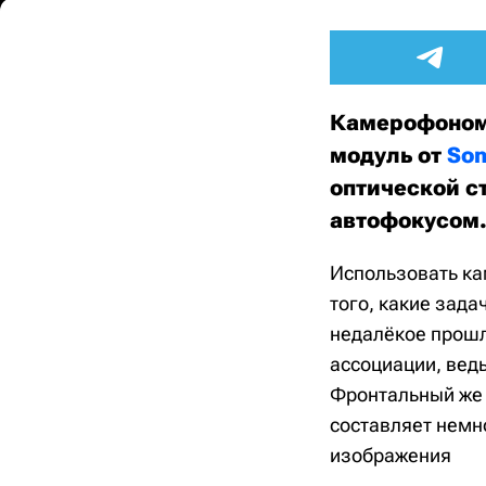
Камерофоном 
модуль от
Son
оптической с
автофокусом
Использовать кам
того, какие зада
недалёкое прошл
ассоциации, ведь
Фронтальный же 
составляет немн
изображения