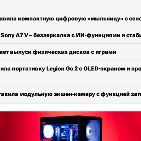
тавила компактную цифровую «мыльницу» с сен
Sony A7 V – беззеркалка с ИИ-функциями и ста
ает выпуск физических дисков с играми
ила портативку Legion Go 2 с OLED-экраном и п
тавила модульную экшен-камеру с функцией зап