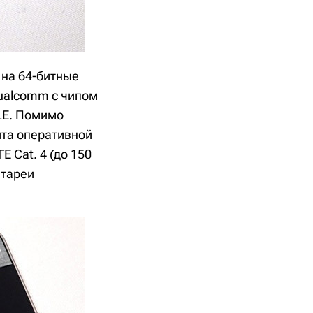
 на 64-битные
Qualcomm с чипом
TLE. Помимо
йта оперативной
 Cat. 4 (до 150
атареи