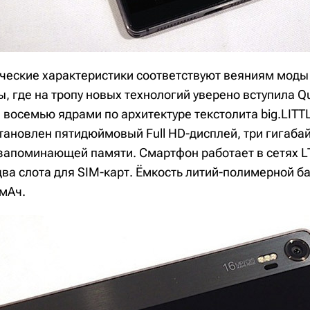
ческие характеристики соответствуют веяниям моды
, где на тропу новых технологий уверено вступила 
 восемью ядрами по архитектуре текстолита big.LIT
становлен пятидюймовый Full HD-дисплей, три гигаба
запоминающей памяти. Смартфон работает в сетях LTE
два слота для SIM-карт. Ёмкость литий-полимерной б
 мАч.