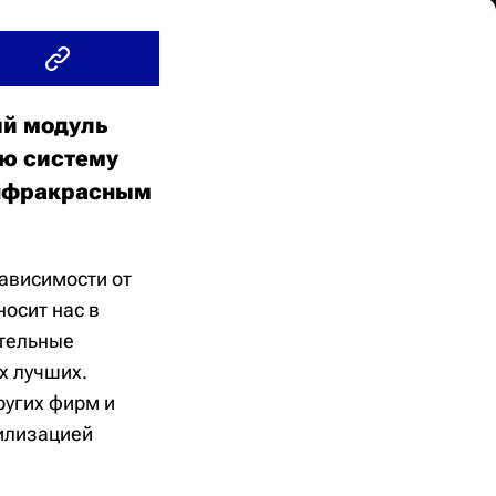
ый модуль
ую систему
инфракрасным
зависимости от
носит нас в
ительные
х лучших.
ругих фирм и
билизацией