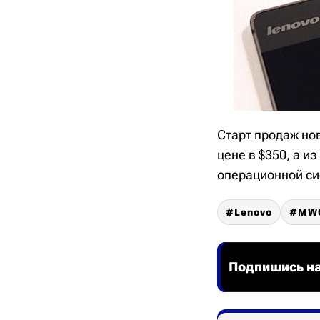
Старт продаж но
цене в $350, а и
операционной с
Lenovo
MWC
Подпишись на