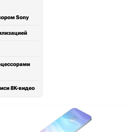
сором Sony
билизацией
роцессорами
иси 8K-видео