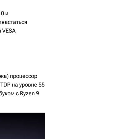
0 и
хвастаться
й VESA
ока) процессор
 TDP на уровне 55
буком с Ryzen 9