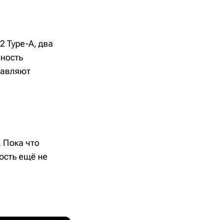
2 Type-A, два
мность
тавляют
. Пока что
ость ещё не