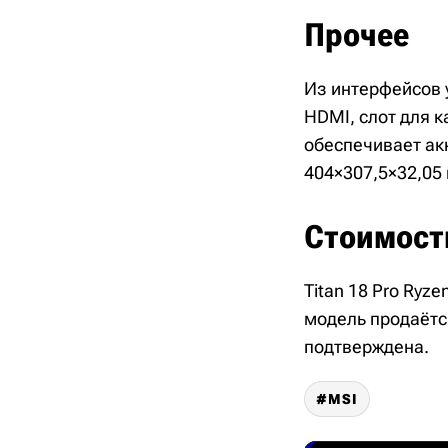
Прочее
Из интерфейсов у
HDMI, слот для ка
обеспечивает ак
404×307,5×32,05
Стоимост
Titan 18 Pro Ryze
модель продаётс
подтверждена.
MSI