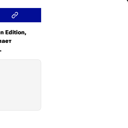
 Edition,
лает
.