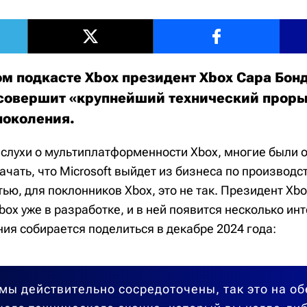
м подкасте Xbox президент Xbox Сара Бон
t совершит «крупнейший технический проры
поколения.
 слухи о мультиплатформенности Xbox, многие были 
начать, что Microsoft выйдет из бизнеса по производс
тью, для поклонников Xbox, это не так. Президент Xb
box уже в разработке, и в ней появится несколько и
ия собирается поделиться в декабре 2024 года:
мы действительно сосредоточены, так это на о