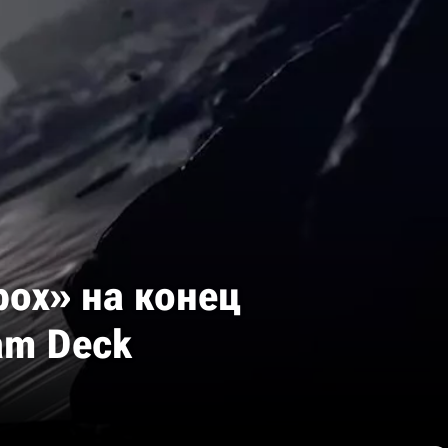
box» на конец
am Deck