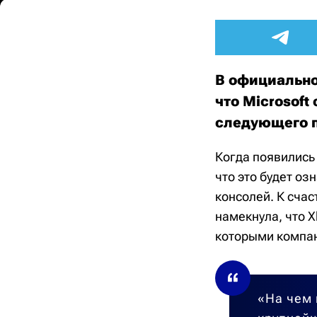
В официально
что Microsof
следующего 
Когда появились
что это будет оз
консолей. К счас
намекнула, что X
которыми компан
«На чем 