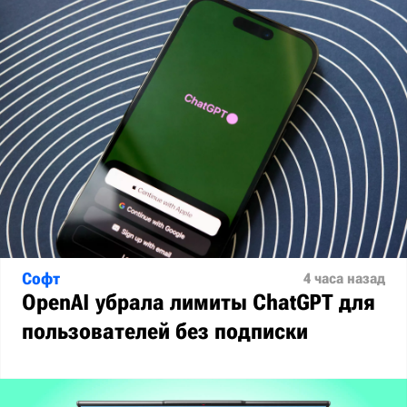
Софт
4 часа назад
OpenAI убрала лимиты ChatGPT для
пользователей без подписки