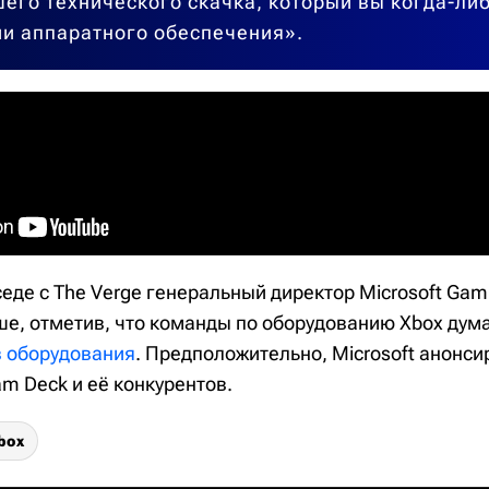
его технического скачка, который вы когда-либ
и аппаратного обеспечения».
седе с The Verge генеральный директор Microsoft Ga
е, отметив, что команды по оборудованию Xbox дум
 оборудования
. Предположительно, Microsoft анонси
am Deck и её конкурентов.
box