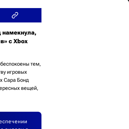
д намекнула,
в» с Xbox
обеспокоены тем,
тву игровых
ox Сара Бонд
нтересных вещей,
беспечении