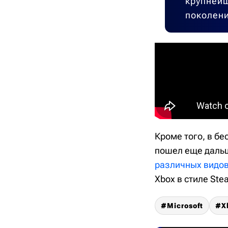
крупнейш
поколени
Кроме того, в бе
пошел еще дальш
различных видов
Xbox в стиле Ste
Microsoft
X