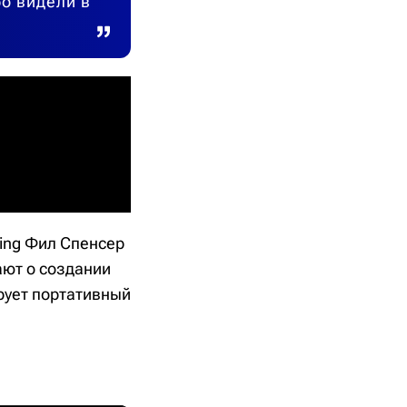
о видели в
ming Фил Спенсер
ают о создании
рует портативный