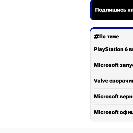
Подпишись на
По теме
PlayStation 6 
Microsoft зап
Valve сворачи
Microsoft вер
Microsoft оф