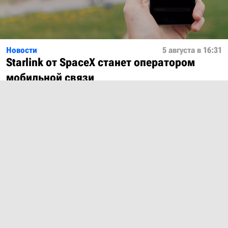
Новости
5 августа в 16:31
Starlink от SpaceX станет оператором
мобильной связи
Показать ещё
О проекте
Лицензия
Обратная связь
© 2012 – 2026 MobiDevices.com
Использование материалов без ссылки запрещено. Почта:
md@mobidevices.com