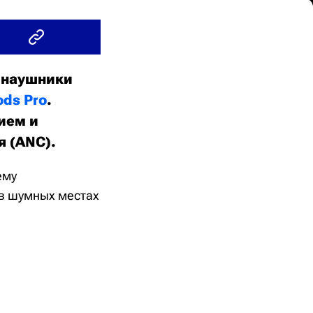
 наушники
ods Pro
.
ием и
я (ANC).
ему
 в шумных местах