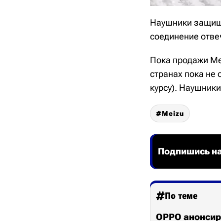
Наушники защищен
соединение отвеч
Пока продажи Mei
странах пока не 
курсу). Наушник
Meizu
Подпишись на
По теме
OPPO анонсир