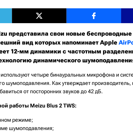
zu представила свои новые беспроводные
внешний вид которых напоминает Apple
AirP
еет 12-мм динамики с частотным разделен
ехнологию динамического шумоподавлени
S используют четыре бинауральных микрофона и сист
го шумоподавления. Как утверждает производитель,
авиться от посторонних звуков до 42 дБ.
ой работы Meizu Blus 2 TWS:
ычном режиме;
жиме шумоподавления;