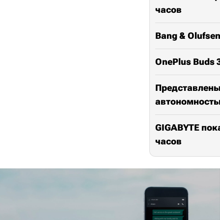
часов
Bang & Olufse
OnePlus Buds 
Представлены 
автономность
GIGABYTE пока
часов