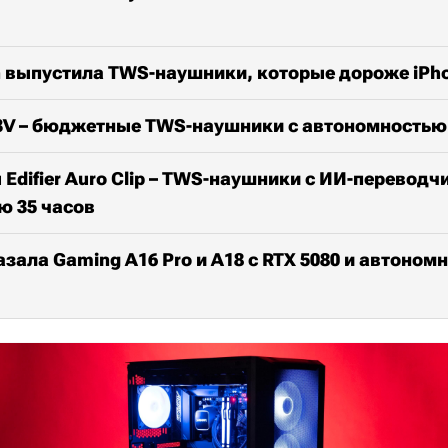
n выпустила TWS-наушники, которые дороже iPho
3V – бюджетные TWS-наушники с автономностью 
Edifier Auro Clip – TWS-наушники с ИИ-переводч
ю 35 часов
зала Gaming A16 Pro и A18 с RTX 5080 и автоном