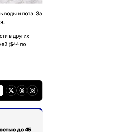
ь воды и пота. За
я.
сти в других
ей ($44 по
остью до 45