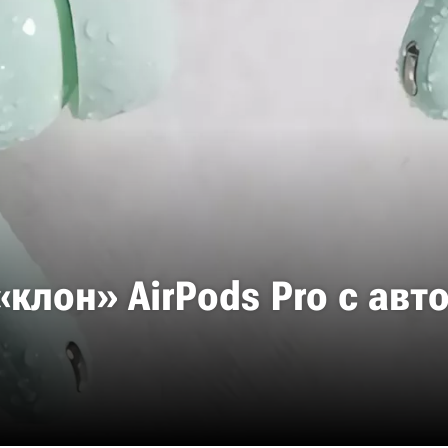
«клон» AirPods Pro с ав