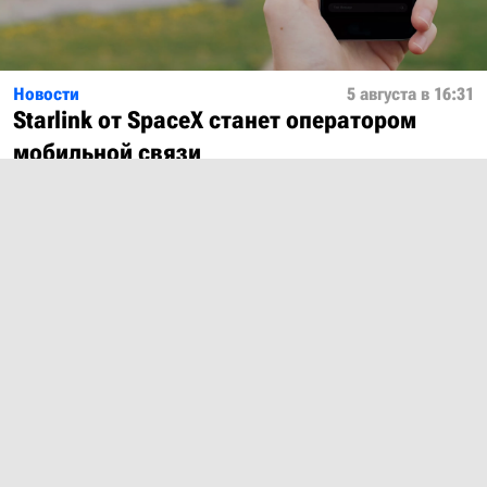
Новости
5 августа в 16:31
Starlink от SpaceX станет оператором
мобильной связи
Показать ещё
О проекте
Лицензия
Обратная связь
© 2012 – 2026 MobiDevices.com
Использование материалов без ссылки запрещено. Почта:
md@mobidevices.com