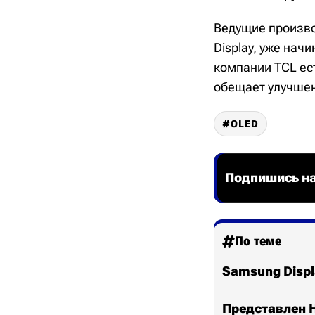
Ведущие производ
Display, уже нач
компании TCL ес
обещает улучшен
OLED
Подпишись на
По теме
Samsung Displ
Представлен H