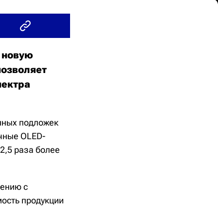
 новую
позволяет
пектра
нных подложек
ичные OLED-
2,5 раза более
нению с
ость продукции