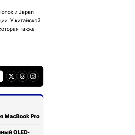
ionox и Japan
ции. У китайской
которая также
ля MacBook Pro
чный OLED-