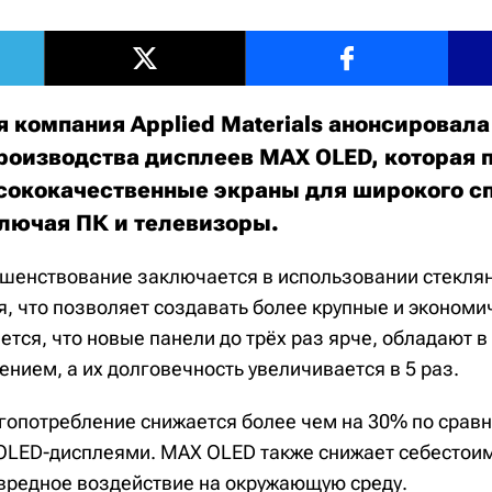
 компания Applied Materials анонсировала
роизводства дисплеев MAX OLED, которая 
сококачественные экраны для широкого с
ключая ПК и телевизоры.
шенствование заключается в использовании стекля
я, что позволяет создавать более крупные и эконом
тся, что новые панели до трёх раз ярче, обладают в 
нием, а их долговечность увеличивается в 5 раз.
ргопотребление снижается более чем на 30% по срав
LED-дисплеями. MAX OLED также снижает себестоим
вредное воздействие на окружающую среду.