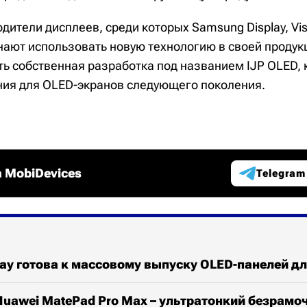
ители дисплеев, среди которых Samsung Display, Vis
инают использовать новую технологию в своей продук
ть собственная разработка под названием IJP OLED, 
ия для OLED-экранов следующего поколения.
 MobiDevices
Telegram
ay готова к массовому выпуску OLED-панелей д
uawei MatePad Pro Max – ультратонкий безрамо