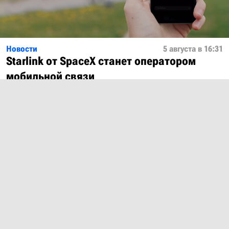
Новости
5 августа в 16:31
Starlink от SpaceX станет оператором
мобильной связи
Показать ещё
О проекте
Лицензия
Обратная связь
© 2012 – 2026 MobiDevices.com
Использование материалов без ссылки запрещено. Почта:
md@mobidevices.com