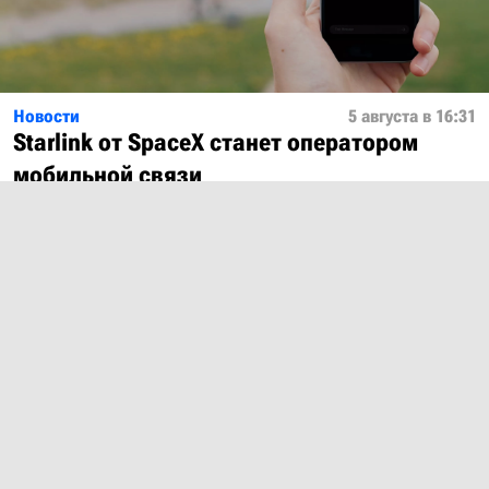
Новости
5 августа в 16:31
Starlink от SpaceX станет оператором
мобильной связи
Показать ещё
О проекте
Лицензия
Обратная связь
© 2012 – 2026 MobiDevices.com
Использование материалов без ссылки запрещено. Почта:
md@mobidevices.com