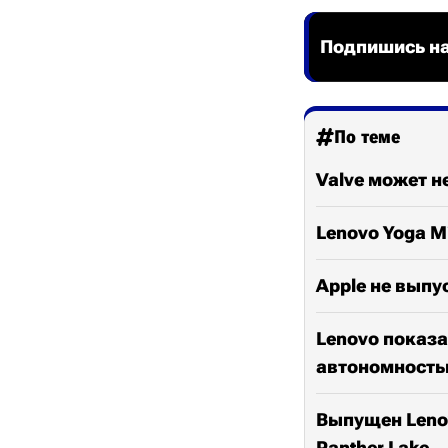
Подпишись на
По теме
Valve может н
Lenovo Yoga Mi
Apple не выпус
Lenovo показа
автономност
Выпущен Lenovo
Panther Lake