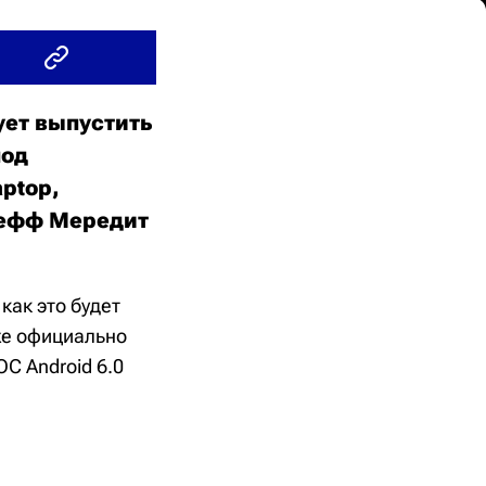
ует выпустить
под
ptop,
жефф Мередит
как это будет
же официально
С Android 6.0