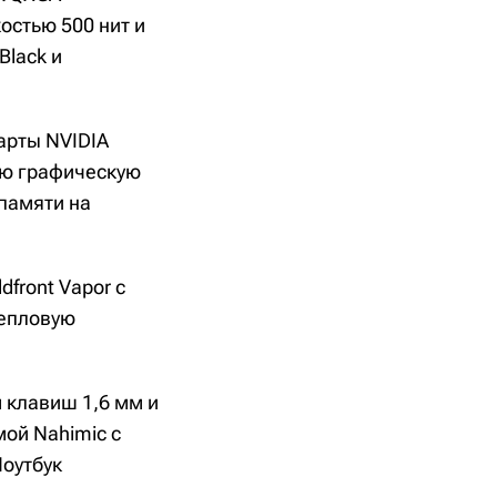
остью 500 нит и
Black и
карты NVIDIA
ую графическую
памяти на
front Vapor с
тепловую
м клавиш 1,6 мм и
ой Nahimic с
Ноутбук