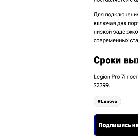
Для подключения 
включая два порт
низкой задержкой
современных стан
Сроки вы
Legion Pro 7i по
$2399.
Lenovo
Подпишись на