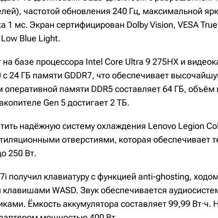
лей), частотой обновления 240 Гц, максимальной ярк
 1 мс. Экран сертифицирован Dolby Vision, VESA True
Low Blue Light.
 на базе процессора Intel Core Ultra 9 275HX и видео
0 с 24 ГБ памяти GDDR7, что обеспечивает высочайш
 оперативной памяти DDR5 составляет 64 ГБ, объём 
копителе Gen 5 достигает 2 ТБ.
тить надёжную систему охлаждения Lenovo Legion Cold
тиляционными отверстиями, которая обеспечивает 
о 250 Вт.
 7i получил клавиатуру с функцией anti-ghosting, ходо
клавишами WASD. Звук обеспечивается аудиосистем
ами. Ёмкость аккумулятора составляет 99,99 Вт·ч. 
адаптером мощностью 400 Вт.