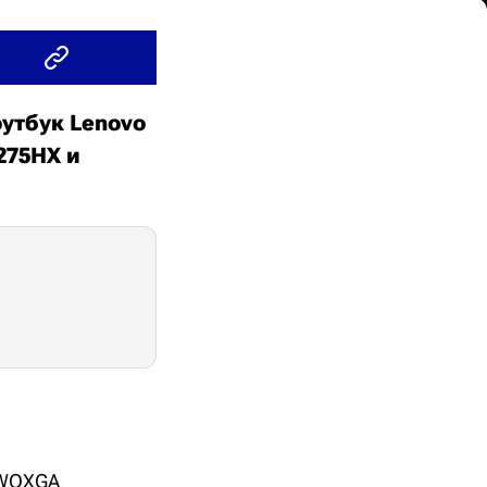
утбук Lenovo
 275HX и
 WQXGA