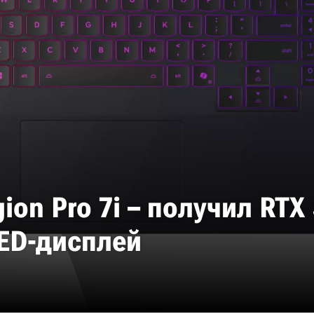
on Pro 7i – получил RTX 5
LED-дисплей