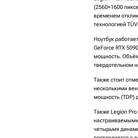
(2560×1600 пиксе
временем отклика
технологией TÜV 
Ноутбук работает
GeForce RTX 509
мощность. Объём
твердотельном на
Также стоит отме
несколькими вен
мощность (TDP) д
Также Legion Pro
настраиваемыми 
четырьмя динамик
поставляется с 