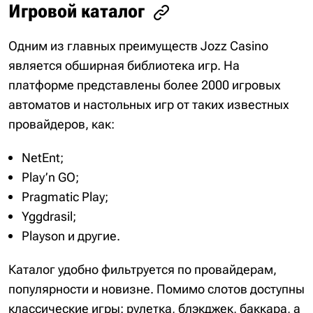
Игровой каталог
Одним из главных преимуществ Jozz Casino
является обширная библиотека игр. На
платформе представлены более 2000 игровых
автоматов и настольных игр от таких известных
провайдеров, как:
NetEnt;
Play’n GO;
Pragmatic Play;
Yggdrasil;
Playson и другие.
Каталог удобно фильтруется по провайдерам,
популярности и новизне. Помимо слотов доступны
классические игры: рулетка, блэкджек, баккара, а