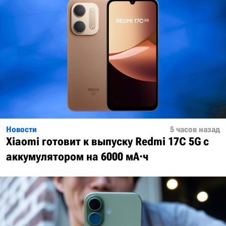
Новости
5 часов назад
Xiaomi готовит к выпуску Redmi 17C 5G с
аккумулятором на 6000 мА·ч