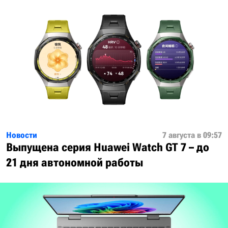
Новости
7 августа в 09:57
Выпущена серия Huawei Watch GT 7 – до
21 дня автономной работы