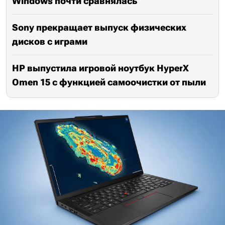
Windows почти сравнялась
Sony прекращает выпуск физических
дисков с играми
HP выпустила игровой ноутбук HyperX
Omen 15 с функцией самоочистки от пыли