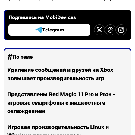
Подпишись на MobiDevices
Telegram
По теме
Удаление сообщений и друзей на Xbox
повышает производительность игр
Представлены Red Magic 11 Pro и Pro+ –
игровые смартфоны с жидкостным
охлаждением
Игровая производительность Linux и