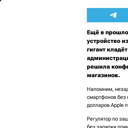
Ещё в прошло
устройство и
гигант кладёт
администраци
решила конфи
магазинов.
Напомним, незад
смартфонов без 
долларов Apple 
Регулятор по за
без зарядки пря