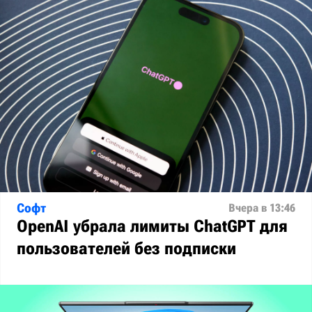
Софт
Вчера в 13:46
OpenAI убрала лимиты ChatGPT для
пользователей без подписки