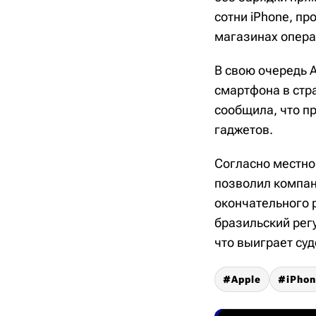
сотни iPhone, п
магазинах операт
В свою очередь A
смартфона в стр
сообщила, что п
гаджетов.
Согласно местно
позволил компан
окончательного р
бразильский рег
что выиграет суд
Apple
iPho