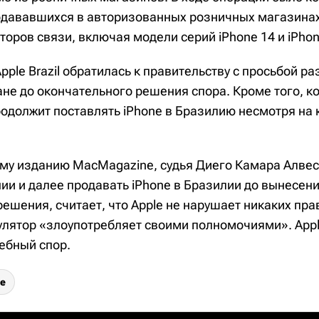
родававшихся в авторизованных розничных магазинах
оров связи, включая модели серий iPhone 14 и iPhon
pple Brazil обратилась к правительству с просьбой р
ане до окончательного решения спора. Кроме того, 
родолжит поставлять iPhone в Бразилию несмотря на
му изданию MacMagazine, судья Диего Камара Алвес
ии и далее продавать iPhone в Бразилии до вынесен
ешения, считает, что Apple не нарушает никаких пра
улятор «злоупотребляет своими полномочиями». Appl
ебный спор.
ne