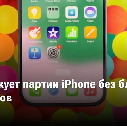
ует партии iPhone без б
нов