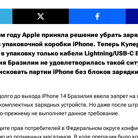
м году Apple приняла решение убрать зар
з упаковочной коробки iPhone. Теперь Куп
 в упаковку только кабели Lightning/USB-C 
я Бразилии не удовлетворилась такой сит
сковать партии iPhone без блоков зарядки
олго до выхода iPhone 14 Бразилия ввела запрет на 
комплектных зарядных устройств. Но даже после шт
по-прежнему не выполняет данное требование.
щите прав потребителей в Федеральном округе конфи
мо из розничных магазинов. В ходе операции было к