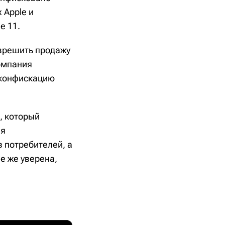
 Apple и
e 11.
азрешить продажу
компания
 конфискацию
, который
ия
в потребителей, а
e же уверена,