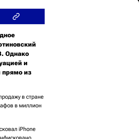
ядное
ертиновский
B. Однако
уацией и
 прямо из
продажу в стране
рафов в миллион
сковал iPhone
онфисковано