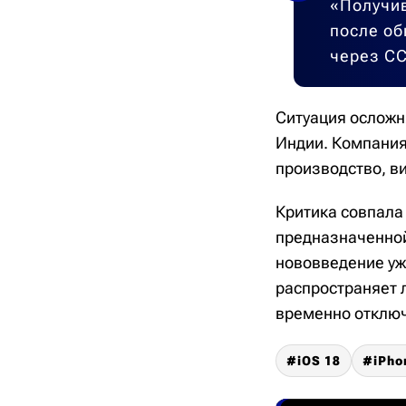
«Получив
после об
через CC
Ситуация осложня
Индии. Компания
производство, в
Критика совпала 
предназначенной
нововведение уж
распространяет 
временно отключ
iOS 18
iPho