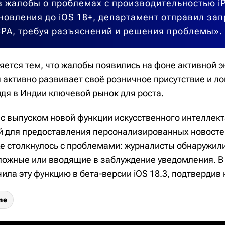
 жалобы о проблемах с производительностью i
новления до iOS 18+, департамент отправил зап
PA, требуя разъяснений и решения проблемы».
ется тем, что жалобы появились на фоне активной э
 активно развивает своё розничное присутствие и л
идя в Индии ключевой рынок для роста.
с выпуском новой функции искусственного интеллекта
 для предоставления персонализированных новосте
е столкнулось с проблемами: журналисты обнаружили
ложные или вводящие в заблуждение уведомления. В 
ила эту функцию в бета-версии iOS 18.3, подтвердив
ne