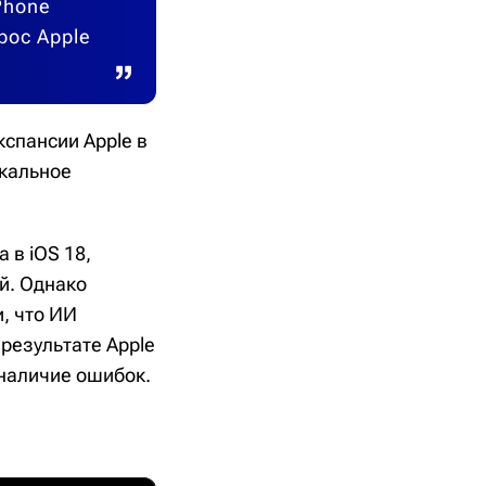
Phone
рос Apple
кспансии Apple в
окальное
 в iOS 18,
й. Однако
, что ИИ
результате Apple
 наличие ошибок.