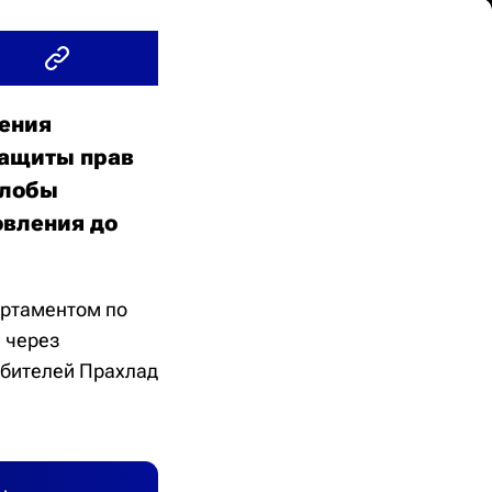
чения
защиты прав
алобы
овления до
артаментом по
 через
ебителей Прахлад