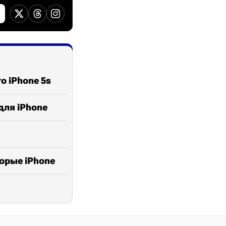
о iPhone 5s
для iPhone
торые iPhone