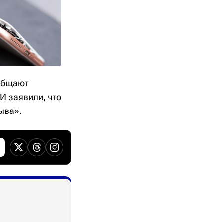
ообщают
И заявили, что
ыва».