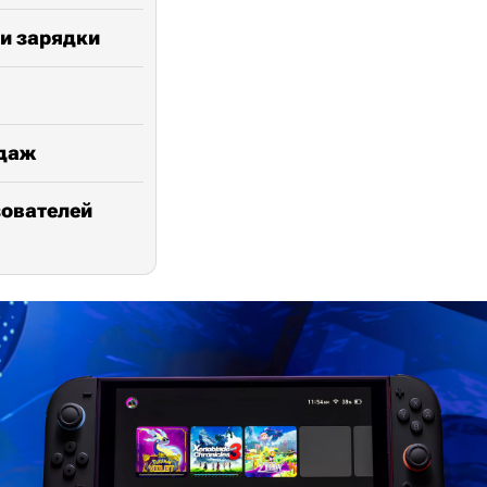
ти зарядки
одаж
зователей