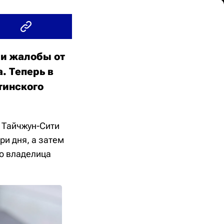
ли жалобы от
. Теперь в
тинского
 Тайчжун-Сити
ри дня, а затем
то владелица