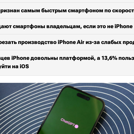
o признан самым быстрым смартфоном по скорос
ают смартфоны владельцам, если это не iPhone
резать производство iPhone Air из-за слабых пр
цев iPhone довольны платформой, а 13,6% поль
уйти на iOS