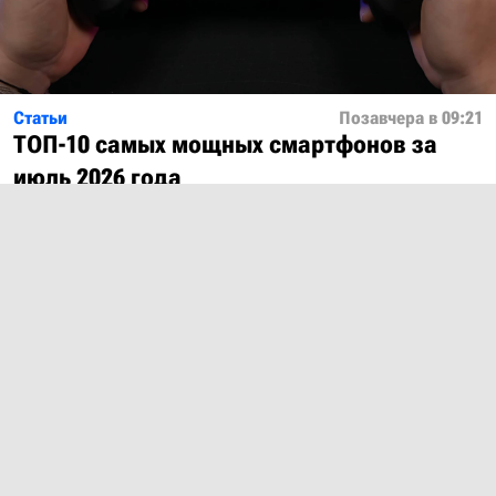
Статьи
Позавчера в 09:21
ТОП-10 самых мощных смартфонов за
июль 2026 года
Показать ещё
О проекте
Лицензия
Обратная связь
© 2012 – 2026 MobiDevices.com
Использование материалов без ссылки запрещено. Почта:
md@mobidevices.com