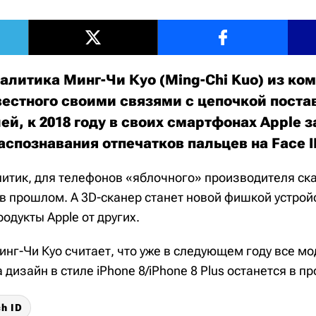
алитика Минг-Чи Куо (Ming-Chi Kuo) из ко
звестного своими связями с цепочкой поста
й, к 2018 году в своих смартфонах Apple 
спознавания отпечатков пальцев на Face I
литик, для телефонов «яблочного» производителя ск
в прошлом. А 3D-сканер станет новой фишкой устрой
родукты Apple от других.
нг-Чи Куо считает, что уже в следующем году все мо
дизайн в стиле iPhone 8/iPhone 8 Plus останется в п
h ID