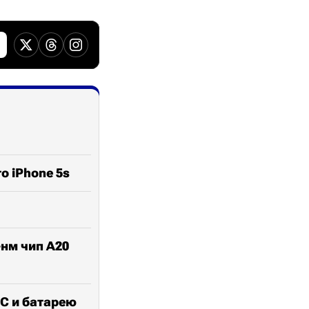
о iPhone 5s
-нм чип A20
oC и батарею