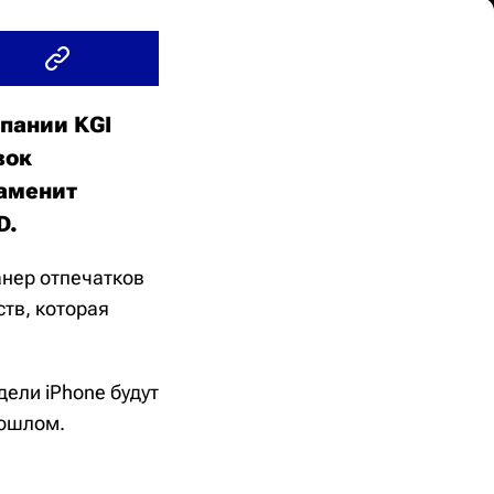
мпании KGI
вок
заменит
D.
анер отпечатков
ств, которая
дели iPhone будут
рошлом.