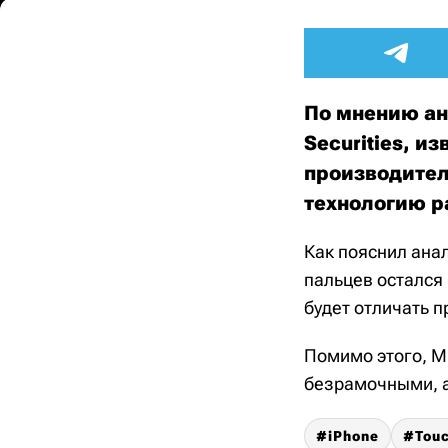
По мнению ан
Securities, и
производителе
технологию ра
Как пояснил ана
пальцев остался 
будет отличать п
Помимо этого, Ми
безрамочными, а 
iPhone
Touc