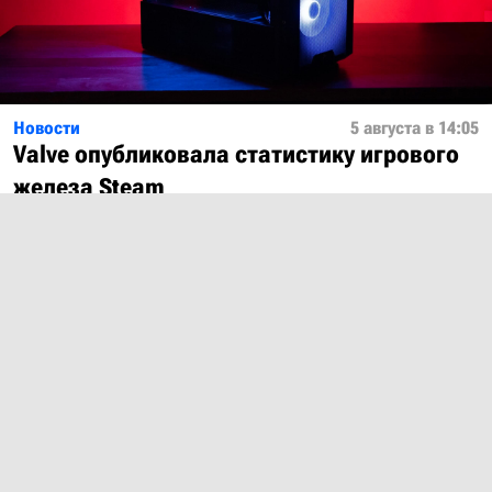
Новости
5 августа в 14:05
Valve опубликовала статистику игрового
железа Steam
Показать ещё
О проекте
Лицензия
Обратная связь
© 2012 – 2026 MobiDevices.com
Использование материалов без ссылки запрещено. Почта: